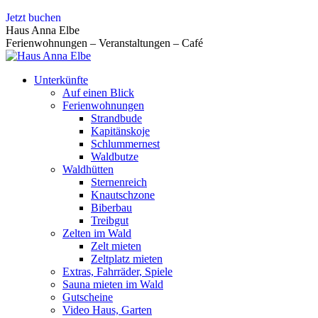
Zum
Jetzt buchen
Inhalt
Haus Anna Elbe
springen
Ferienwohnungen – Veranstaltungen – Café
Unterkünfte
Auf einen Blick
Ferienwohnungen
Strandbude
Kapitänskoje
Schlummernest
Waldbutze
Waldhütten
Sternenreich
Knautschzone
Biberbau
Treibgut
Zelten im Wald
Zelt mieten
Zeltplatz mieten
Extras, Fahrräder, Spiele
Sauna mieten im Wald
Gutscheine
Video Haus, Garten