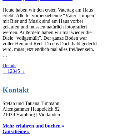
Heute haben wir den ersten Vatertag am Haus
erlebt. Allerlei vorbeiziehende “Väter Truppen”
mit Bier und Musik sind am Haus vorbei
gelaufen und mussten natürlich fotografiert
werden. Außerdem haben wir mal wieder die
Diele “vollgemüllt”. Der ganze Boden war
voller Heu und Reet. Da das Dach bald gedeckt
wird, muss jetzt endlich mal alles frei/leer sein.
…
Details
←
1
2
3
4
5
→
Kontakt
Stefan und Tatiana Timmann
Altengammer Hauptdeich 82
21039 Hamburg | Vierlanden
Mehr erfahren und buchen »
Gutscheine »