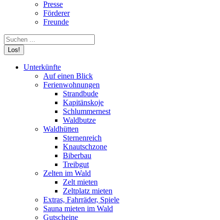
Presse
Förderer
Freunde
Search:
Unterkünfte
Auf einen Blick
Ferienwohnungen
Strandbude
Kapitänskoje
Schlummernest
Waldbutze
Waldhütten
Sternenreich
Knautschzone
Biberbau
Treibgut
Zelten im Wald
Zelt mieten
Zeltplatz mieten
Extras, Fahrräder, Spiele
Sauna mieten im Wald
Gutscheine