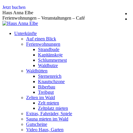
Zum
Jetzt buchen
Inhalt
Haus Anna Elbe
springen
Ferienwohnungen – Veranstaltungen – Café
Unterkünfte
Auf einen Blick
Ferienwohnungen
Strandbude
Kapitänskoje
Schlummernest
Waldbutze
Waldhütten
Sternenreich
Knautschzone
Biberbau
Treibgut
Zelten im Wald
Zelt mieten
Zeltplatz mieten
Extras, Fahrräder, Spiele
Sauna mieten im Wald
Gutscheine
Video Haus, Garten