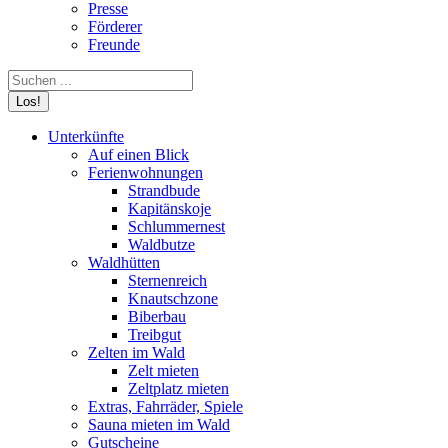
Presse
Förderer
Freunde
Search:
Unterkünfte
Auf einen Blick
Ferienwohnungen
Strandbude
Kapitänskoje
Schlummernest
Waldbutze
Waldhütten
Sternenreich
Knautschzone
Biberbau
Treibgut
Zelten im Wald
Zelt mieten
Zeltplatz mieten
Extras, Fahrräder, Spiele
Sauna mieten im Wald
Gutscheine