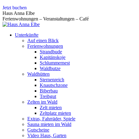
Zum
Jetzt buchen
Inhalt
Haus Anna Elbe
springen
Ferienwohnungen – Veranstaltungen – Café
Unterkünfte
Auf einen Blick
Ferienwohnungen
Strandbude
Kapitänskoje
Schlummernest
Waldbutze
Waldhütten
Sternenreich
Knautschzone
Biberbau
Treibgut
Zelten im Wald
Zelt mieten
Zeltplatz mieten
Extras, Fahrräder, Spiele
Sauna mieten im Wald
Gutscheine
Video Haus, Garten