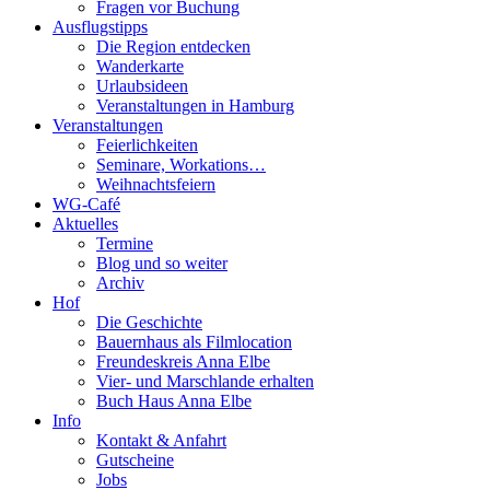
Fragen vor Buchung
Ausflugstipps
Die Region entdecken
Wanderkarte
Urlaubsideen
Veranstaltungen in Hamburg
Veranstaltungen
Feierlichkeiten
Seminare, Workations…
Weihnachtsfeiern
WG-Café
Aktuelles
Termine
Blog und so weiter
Archiv
Hof
Die Geschichte
Bauernhaus als Filmlocation
Freundeskreis Anna Elbe
Vier- und Marschlande erhalten
Buch Haus Anna Elbe
Info
Kontakt & Anfahrt
Gutscheine
Jobs