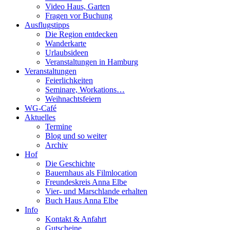
Video Haus, Garten
Fragen vor Buchung
Ausflugstipps
Die Region entdecken
Wanderkarte
Urlaubsideen
Veranstaltungen in Hamburg
Veranstaltungen
Feierlichkeiten
Seminare, Workations…
Weihnachtsfeiern
WG-Café
Aktuelles
Termine
Blog und so weiter
Archiv
Hof
Die Geschichte
Bauernhaus als Filmlocation
Freundeskreis Anna Elbe
Vier- und Marschlande erhalten
Buch Haus Anna Elbe
Info
Kontakt & Anfahrt
Gutscheine