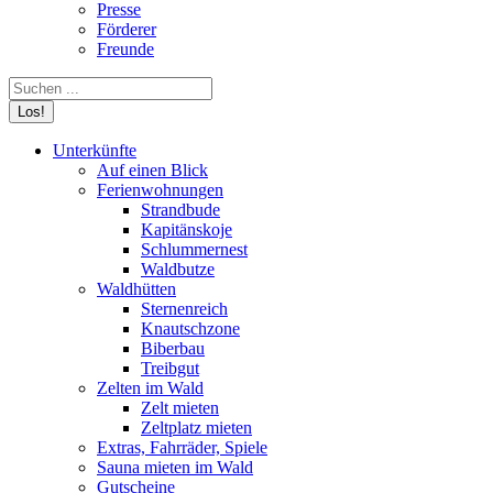
Presse
Förderer
Freunde
Search:
Unterkünfte
Auf einen Blick
Ferienwohnungen
Strandbude
Kapitänskoje
Schlummernest
Waldbutze
Waldhütten
Sternenreich
Knautschzone
Biberbau
Treibgut
Zelten im Wald
Zelt mieten
Zeltplatz mieten
Extras, Fahrräder, Spiele
Sauna mieten im Wald
Gutscheine