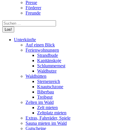
Presse
Förderer
Freunde
Search:
Unterkünfte
Auf einen Blick
Ferienwohnungen
Strandbude
Kapitänskoje
Schlummernest
Waldbutze
Waldhütten
Sternenreich
Knautschzone
Biberbau
Treibgut
Zelten im Wald
Zelt mieten
Zeltplatz mieten
Extras, Fahrräder, Spiele
Sauna mieten im Wald
Gutscheine