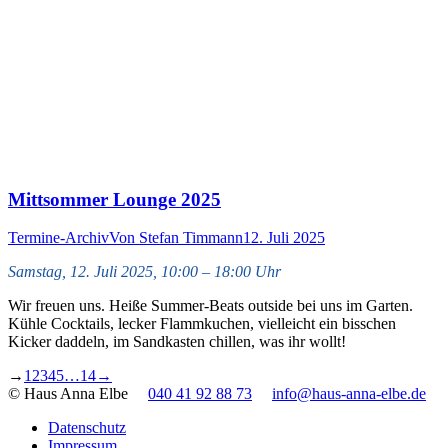
Mittsommer Lounge 2025
Termine-Archiv
Von
Stefan Timmann
12. Juli 2025
Samstag, 12. Juli 2025, 10:00 – 18:00 Uhr
Wir freuen uns. Heiße Summer-Beats outside bei uns im Garten.
Kühle Cocktails, lecker Flammkuchen, vielleicht ein bisschen
Kicker daddeln, im Sandkasten chillen, was ihr wollt!
→
1
2
3
4
5
…
14
→
© Haus Anna Elbe
040 41 92 88 73
info@haus-anna-elbe.de
Datenschutz
Impressum