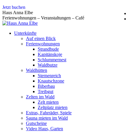
Zum
Jetzt buchen
Inhalt
Haus Anna Elbe
springen
Ferienwohnungen – Veranstaltungen – Café
Unterkünfte
Auf einen Blick
Ferienwohnungen
Strandbude
Kapitänskoje
Schlummernest
Waldbutze
Waldhütten
Sternenreich
Knautschzone
Biberbau
Treibgut
Zelten im Wald
Zelt mieten
Zeltplatz mieten
Extras, Fahrräder, Spiele
Sauna mieten im Wald
Gutscheine
Video Haus, Garten