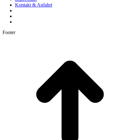
Kontakt & Anfahrt
Footer
t
T