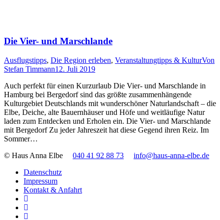
Die Vier- und Marschlande
Ausflugstipps
,
Die Region erleben
,
Veranstaltungtipps & Kultur
Von
Stefan Timmann
12. Juli 2019
Auch perfekt für einen Kurzurlaub Die Vier- und Marschlande in
Hamburg bei Bergedorf sind das größte zusammenhängende
Kulturgebiet Deutschlands mit wunderschöner Naturlandschaft – die
Elbe, Deiche, alte Bauernhäuser und Höfe und weitläufige Natur
laden zum Entdecken und Erholen ein. Die Vier- und Marschlande
mit Bergedorf Zu jeder Jahreszeit hat diese Gegend ihren Reiz. Im
Sommer…
© Haus Anna Elbe
040 41 92 88 73
info@haus-anna-elbe.de
Datenschutz
Impressum
Kontakt & Anfahrt