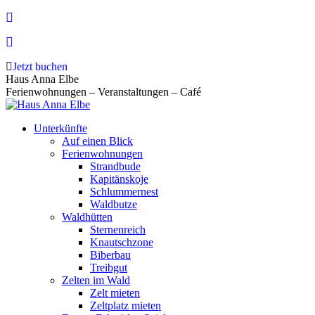
Zum
Inhalt
springen
Jetzt buchen
Haus Anna Elbe
Ferienwohnungen – Veranstaltungen – Café
Unterkünfte
Auf einen Blick
Ferienwohnungen
Strandbude
Kapitänskoje
Schlummernest
Waldbutze
Waldhütten
Sternenreich
Knautschzone
Biberbau
Treibgut
Zelten im Wald
Zelt mieten
Zeltplatz mieten