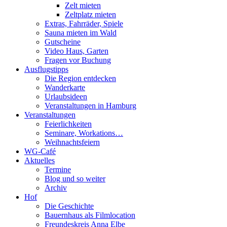
Zelt mieten
Zeltplatz mieten
Extras, Fahrräder, Spiele
Sauna mieten im Wald
Gutscheine
Video Haus, Garten
Fragen vor Buchung
Ausflugstipps
Die Region entdecken
Wanderkarte
Urlaubsideen
Veranstaltungen in Hamburg
Veranstaltungen
Feierlichkeiten
Seminare, Workations…
Weihnachtsfeiern
WG-Café
Aktuelles
Termine
Blog und so weiter
Archiv
Hof
Die Geschichte
Bauernhaus als Filmlocation
Freundeskreis Anna Elbe