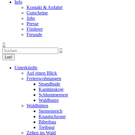
Info
Kontakt & Anfahrt
Gutscheine
Jobs
Presse
Förderer
Freunde
Search:
Unterkünfte
Auf einen Blick
Ferienwohnungen
Strandbude
Kapitänskoje
Schlummernest
Waldbutze
Waldhütten
Sternenreich
Knautschzone
Biberbau
Treibgut
Zelten im Wald