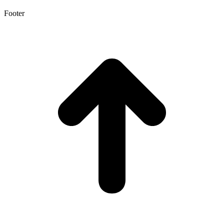
Footer
t
T