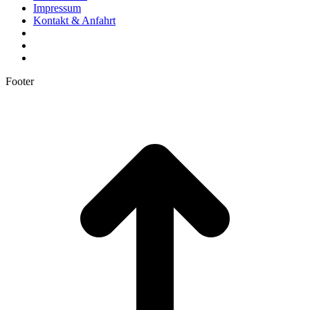
Impressum
Kontakt & Anfahrt
Footer
t
T