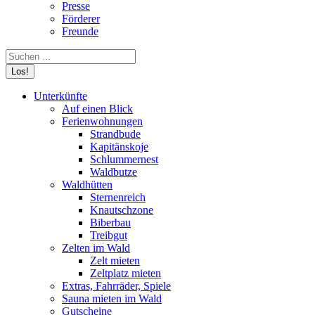
Presse
Förderer
Freunde
Search:
Unterkünfte
Auf einen Blick
Ferienwohnungen
Strandbude
Kapitänskoje
Schlummernest
Waldbutze
Waldhütten
Sternenreich
Knautschzone
Biberbau
Treibgut
Zelten im Wald
Zelt mieten
Zeltplatz mieten
Extras, Fahrräder, Spiele
Sauna mieten im Wald
Gutscheine