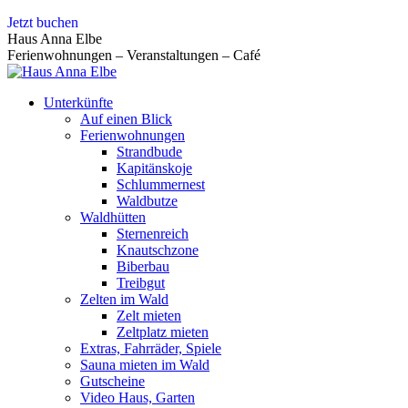
Zum
Jetzt buchen
Inhalt
Haus Anna Elbe
springen
Ferienwohnungen – Veranstaltungen – Café
Unterkünfte
Auf einen Blick
Ferienwohnungen
Strandbude
Kapitänskoje
Schlummernest
Waldbutze
Waldhütten
Sternenreich
Knautschzone
Biberbau
Treibgut
Zelten im Wald
Zelt mieten
Zeltplatz mieten
Extras, Fahrräder, Spiele
Sauna mieten im Wald
Gutscheine
Video Haus, Garten