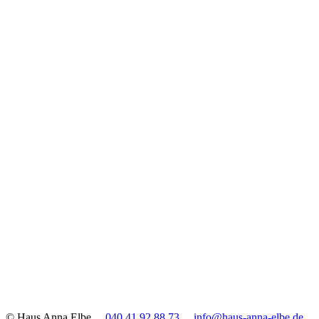
© Haus Anna Elbe
040 41 92 88 73
info@haus-anna-elbe.de