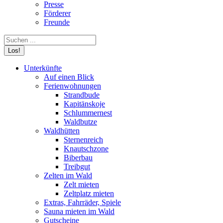
Presse
Förderer
Freunde
Search:
Unterkünfte
Auf einen Blick
Ferienwohnungen
Strandbude
Kapitänskoje
Schlummernest
Waldbutze
Waldhütten
Sternenreich
Knautschzone
Biberbau
Treibgut
Zelten im Wald
Zelt mieten
Zeltplatz mieten
Extras, Fahrräder, Spiele
Sauna mieten im Wald
Gutscheine