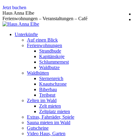
Zum
Jetzt buchen
Inhalt
Haus Anna Elbe
springen
Ferienwohnungen – Veranstaltungen – Café
Unterkünfte
Auf einen Blick
Ferienwohnungen
Strandbude
Kapitänskoje
Schlummernest
Waldbutze
Waldhütten
Sternenreich
Knautschzone
Biberbau
Treibgut
Zelten im Wald
Zelt mieten
Zeltplatz mieten
Extras, Fahrräder, Spiele
Sauna mieten im Wald
Gutscheine
Video Haus, Garten