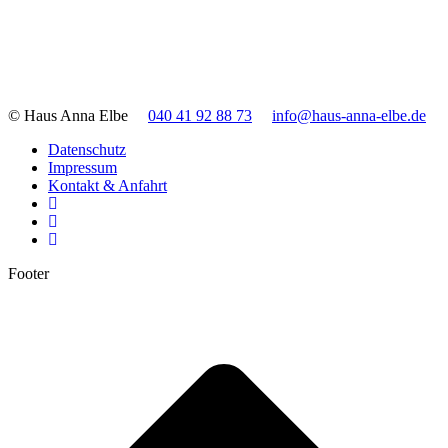
© Haus Anna Elbe
040 41 92 88 73
info@haus-anna-elbe.de
Datenschutz
Impressum
Kontakt & Anfahrt
Footer
t
T