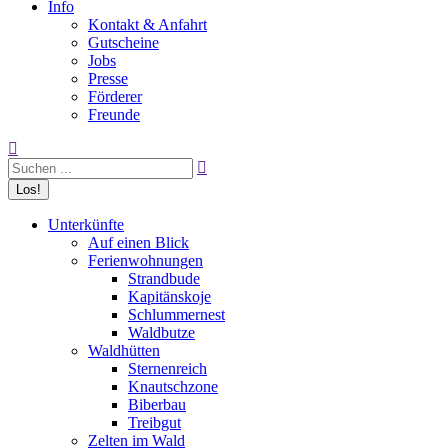
Info
Kontakt & Anfahrt
Gutscheine
Jobs
Presse
Förderer
Freunde
Search:
Unterkünfte
Auf einen Blick
Ferienwohnungen
Strandbude
Kapitänskoje
Schlummernest
Waldbutze
Waldhütten
Sternenreich
Knautschzone
Biberbau
Treibgut
Zelten im Wald