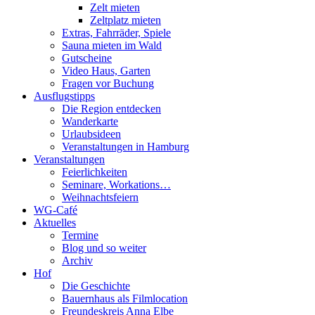
Zelt mieten
Zeltplatz mieten
Extras, Fahrräder, Spiele
Sauna mieten im Wald
Gutscheine
Video Haus, Garten
Fragen vor Buchung
Ausflugstipps
Die Region entdecken
Wanderkarte
Urlaubsideen
Veranstaltungen in Hamburg
Veranstaltungen
Feierlichkeiten
Seminare, Workations…
Weihnachtsfeiern
WG-Café
Aktuelles
Termine
Blog und so weiter
Archiv
Hof
Die Geschichte
Bauernhaus als Filmlocation
Freundeskreis Anna Elbe