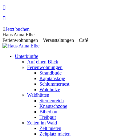
Zum
Inhalt
springen
Jetzt buchen
Haus Anna Elbe
Ferienwohnungen – Veranstaltungen – Café
Unterkünfte
Auf einen Blick
Ferienwohnungen
Strandbude
Kapitänskoje
Schlummernest
Waldbutze
Waldhütten
Sternenreich
Knautschzone
Biberbau
Treibgut
Zelten im Wald
Zelt mieten
Zeltplatz mieten