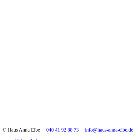
© Haus Anna Elbe
040 41 92 88 73
info@haus-anna-elbe.de