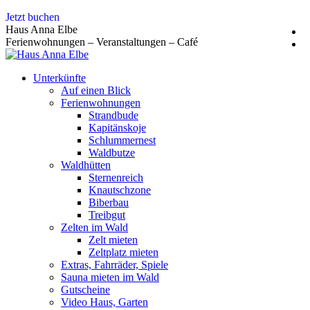
Zum
Jetzt buchen
Inhalt
Haus Anna Elbe
springen
Ferienwohnungen – Veranstaltungen – Café
Unterkünfte
Auf einen Blick
Ferienwohnungen
Strandbude
Kapitänskoje
Schlummernest
Waldbutze
Waldhütten
Sternenreich
Knautschzone
Biberbau
Treibgut
Zelten im Wald
Zelt mieten
Zeltplatz mieten
Extras, Fahrräder, Spiele
Sauna mieten im Wald
Gutscheine
Video Haus, Garten