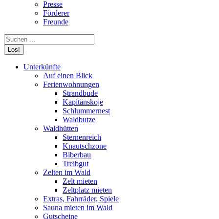
Presse
Förderer
Freunde
Search:
Unterkünfte
Auf einen Blick
Ferienwohnungen
Strandbude
Kapitänskoje
Schlummernest
Waldbutze
Waldhütten
Sternenreich
Knautschzone
Biberbau
Treibgut
Zelten im Wald
Zelt mieten
Zeltplatz mieten
Extras, Fahrräder, Spiele
Sauna mieten im Wald
Gutscheine