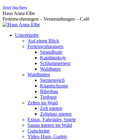
Zum
Jetzt buchen
Inhalt
Haus Anna Elbe
springen
Ferienwohnungen – Veranstaltungen – Café
Unterkünfte
Auf einen Blick
Ferienwohnungen
Strandbude
Kapitänskoje
Schlummernest
Waldbutze
Waldhütten
Sternenreich
Knautschzone
Biberbau
Treibgut
Zelten im Wald
Zelt mieten
Zeltplatz mieten
Extras, Fahrräder, Spiele
Sauna mieten im Wald
Gutscheine
Video Haus, Garten