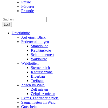
Presse
Förderer
Freunde
Search:
Unterkünfte
Auf einen Blick
Ferienwohnungen
Strandbude
Kapitänskoje
Schlummernest
Waldbutze
Waldhütten
Sternenreich
Knautschzone
Biberbau
Treibgut
Zelten im Wald
Zelt mieten
Zeltplatz mieten
Extras, Fahrräder, Spiele
Sauna mieten im Wald
Gutscheine