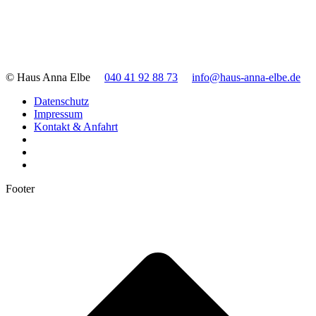
© Haus Anna Elbe
040 41 92 88 73
info@haus-anna-elbe.de
Datenschutz
Impressum
Kontakt & Anfahrt
Footer
t
T