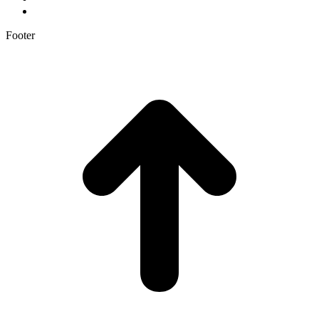
Footer
t
T