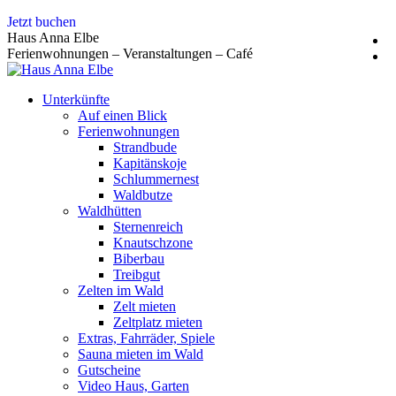
Zum
Jetzt buchen
Inhalt
Haus Anna Elbe
springen
Ferienwohnungen – Veranstaltungen – Café
Unterkünfte
Auf einen Blick
Ferienwohnungen
Strandbude
Kapitänskoje
Schlummernest
Waldbutze
Waldhütten
Sternenreich
Knautschzone
Biberbau
Treibgut
Zelten im Wald
Zelt mieten
Zeltplatz mieten
Extras, Fahrräder, Spiele
Sauna mieten im Wald
Gutscheine
Video Haus, Garten