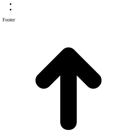
Footer
t
T