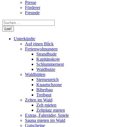
Presse
Förderer
Freunde
Search:
Unterkünfte
Auf einen Blick
Ferienwohnungen
Strandbude
Kapitänskoje
Schlummernest
Waldbutze
Waldhütten
Sternenreich
Knautschzone
Biberbau
Treibgut
Zelten im Wald
Zelt mieten
Zeltplatz mieten
Extras, Fahrräder, Spiele
Sauna mieten im Wald
Gutscheine