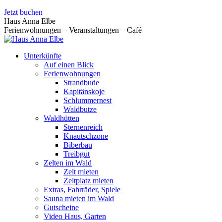
Zum
Jetzt buchen
Inhalt
Haus Anna Elbe
springen
Ferienwohnungen – Veranstaltungen – Café
Unterkünfte
Auf einen Blick
Ferienwohnungen
Strandbude
Kapitänskoje
Schlummernest
Waldbutze
Waldhütten
Sternenreich
Knautschzone
Biberbau
Treibgut
Zelten im Wald
Zelt mieten
Zeltplatz mieten
Extras, Fahrräder, Spiele
Sauna mieten im Wald
Gutscheine
Video Haus, Garten