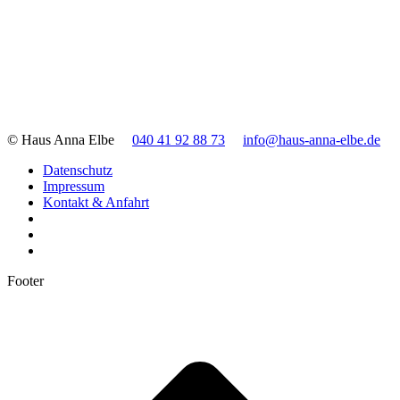
© Haus Anna Elbe
040 41 92 88 73
info@haus-anna-elbe.de
Datenschutz
Impressum
Kontakt & Anfahrt
Footer
t
T