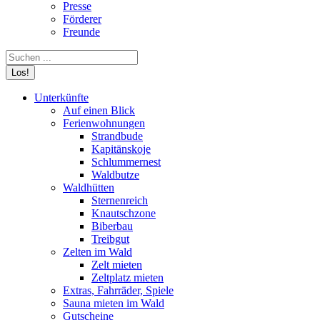
Presse
Förderer
Freunde
Search:
Unterkünfte
Auf einen Blick
Ferienwohnungen
Strandbude
Kapitänskoje
Schlummernest
Waldbutze
Waldhütten
Sternenreich
Knautschzone
Biberbau
Treibgut
Zelten im Wald
Zelt mieten
Zeltplatz mieten
Extras, Fahrräder, Spiele
Sauna mieten im Wald
Gutscheine