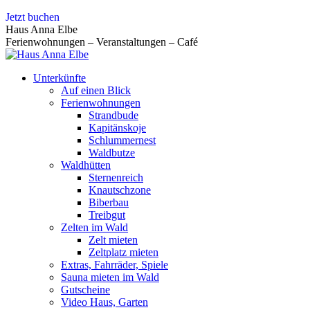
Zum
Jetzt buchen
Inhalt
Haus Anna Elbe
springen
Ferienwohnungen – Veranstaltungen – Café
Unterkünfte
Auf einen Blick
Ferienwohnungen
Strandbude
Kapitänskoje
Schlummernest
Waldbutze
Waldhütten
Sternenreich
Knautschzone
Biberbau
Treibgut
Zelten im Wald
Zelt mieten
Zeltplatz mieten
Extras, Fahrräder, Spiele
Sauna mieten im Wald
Gutscheine
Video Haus, Garten