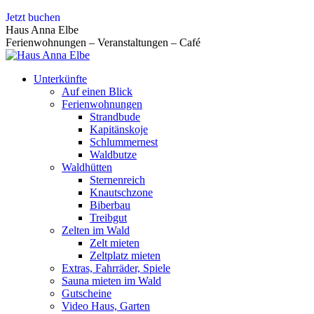
Zum
Jetzt buchen
Inhalt
Haus Anna Elbe
springen
Ferienwohnungen – Veranstaltungen – Café
Unterkünfte
Auf einen Blick
Ferienwohnungen
Strandbude
Kapitänskoje
Schlummernest
Waldbutze
Waldhütten
Sternenreich
Knautschzone
Biberbau
Treibgut
Zelten im Wald
Zelt mieten
Zeltplatz mieten
Extras, Fahrräder, Spiele
Sauna mieten im Wald
Gutscheine
Video Haus, Garten