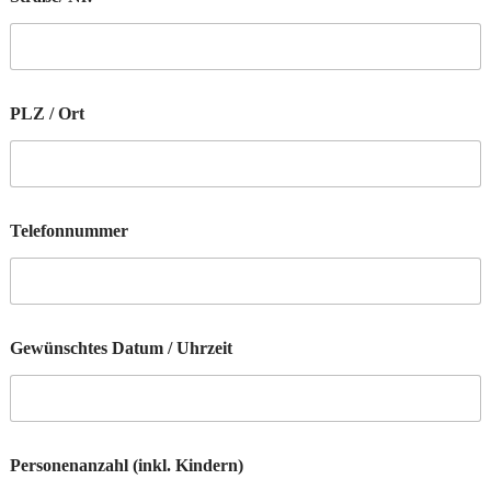
PLZ / Ort
I
Telefonnummer
n
f
o
r
m
a
Gewünschtes Datum / Uhrzeit
t
i
o
n
e
n
Personenanzahl (inkl. Kindern)
I