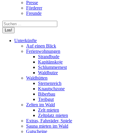
Presse
Förderer
Freunde
Search:
Unterkünfte
Auf einen Blick
Ferienwohnungen
Strandbude
Kapitänskoje
Schlummernest
Waldbutze
Waldhütten
Sternenreich
Knautschzone
Biberbau
Treibgut
Zelten im Wald
Zelt mieten
Zeltplatz mieten
Extras, Fahrräder, Spiele
Sauna mieten im Wald
Gutscheine