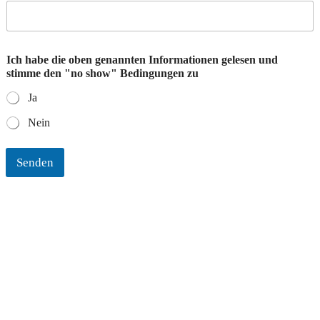
c
h
N
a
Ich habe die oben genannten Informationen gelesen und
m
stimme den "no show" Bedingungen zu
e
Ja
Nein
Senden