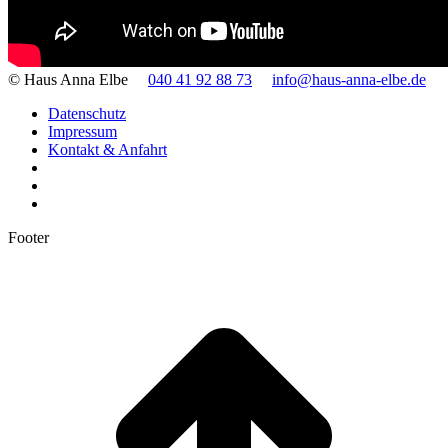
© Haus Anna Elbe
040 41 92 88 73
info@haus-anna-elbe.de
Datenschutz
Impressum
Kontakt & Anfahrt
Footer
t
T