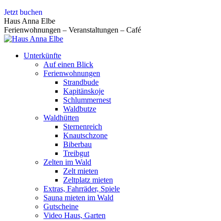
Zum
Jetzt buchen
Inhalt
Haus Anna Elbe
springen
Ferienwohnungen – Veranstaltungen – Café
Unterkünfte
Auf einen Blick
Ferienwohnungen
Strandbude
Kapitänskoje
Schlummernest
Waldbutze
Waldhütten
Sternenreich
Knautschzone
Biberbau
Treibgut
Zelten im Wald
Zelt mieten
Zeltplatz mieten
Extras, Fahrräder, Spiele
Sauna mieten im Wald
Gutscheine
Video Haus, Garten