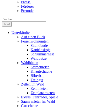
Presse
Förderer
Freunde
Search:
Unterkünfte
Auf einen Blick
Ferienwohnungen
Strandbude
Kapitänskoje
Schlummernest
Waldbutze
Waldhütten
Sternenreich
Knautschzone
Biberbau
Treibgut
Zelten im Wald
Zelt mieten
Zeltplatz mieten
Extras, Fahrräder, Spiele
Sauna mieten im Wald
Gutscheine