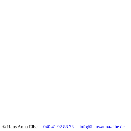
© Haus Anna Elbe
040 41 92 88 73
info@haus-anna-elbe.de