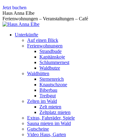
Zum
Jetzt buchen
Inhalt
Haus Anna Elbe
springen
Ferienwohnungen – Veranstaltungen – Café
Unterkünfte
Auf einen Blick
Ferienwohnungen
Strandbude
Kapitänskoje
Schlummernest
Waldbutze
Waldhütten
Sternenreich
Knautschzone
Biberbau
Treibgut
Zelten im Wald
Zelt mieten
Zeltplatz mieten
Extras, Fahrräder, Spiele
Sauna mieten im Wald
Gutscheine
Video Haus, Garten