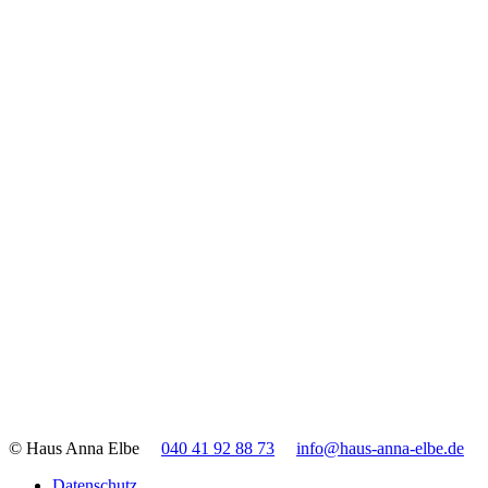
© Haus Anna Elbe
040 41 92 88 73
info@haus-anna-elbe.de
Datenschutz