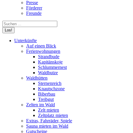
Presse
Förderer
Freunde
Search:
Unterkünfte
Auf einen Blick
Ferienwohnungen
Strandbude
Kapitänskoje
Schlummernest
Waldbutze
Waldhütten
Sternenreich
Knautschzone
Biberbau
Treibgut
Zelten im Wald
Zelt mieten
Zeltplatz mieten
Extras, Fahrräder, Spiele
Sauna mieten im Wald
Gutscheine