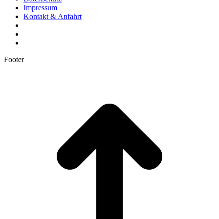
Impressum
Kontakt & Anfahrt
Footer
t
T