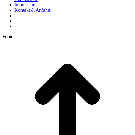
Impressum
Kontakt & Anfahrt
Footer
t
T