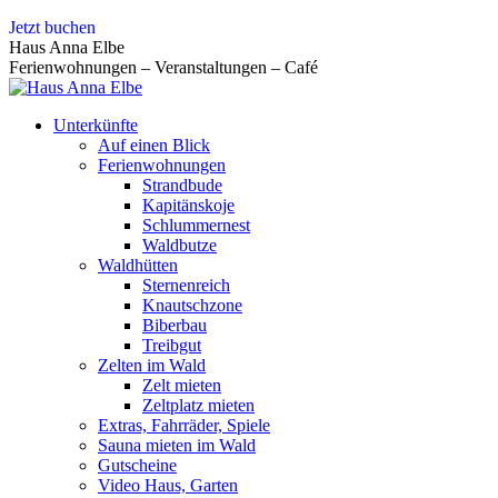
Zum
Jetzt buchen
Inhalt
Haus Anna Elbe
springen
Ferienwohnungen – Veranstaltungen – Café
Unterkünfte
Auf einen Blick
Ferienwohnungen
Strandbude
Kapitänskoje
Schlummernest
Waldbutze
Waldhütten
Sternenreich
Knautschzone
Biberbau
Treibgut
Zelten im Wald
Zelt mieten
Zeltplatz mieten
Extras, Fahrräder, Spiele
Sauna mieten im Wald
Gutscheine
Video Haus, Garten