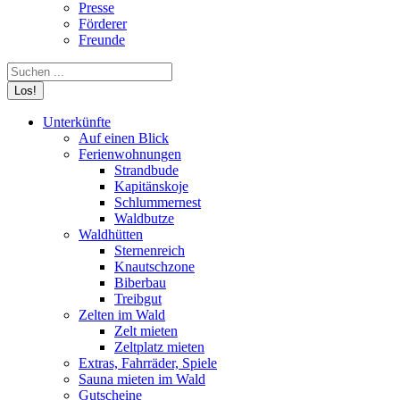
Presse
Förderer
Freunde
Search:
Unterkünfte
Auf einen Blick
Ferienwohnungen
Strandbude
Kapitänskoje
Schlummernest
Waldbutze
Waldhütten
Sternenreich
Knautschzone
Biberbau
Treibgut
Zelten im Wald
Zelt mieten
Zeltplatz mieten
Extras, Fahrräder, Spiele
Sauna mieten im Wald
Gutscheine