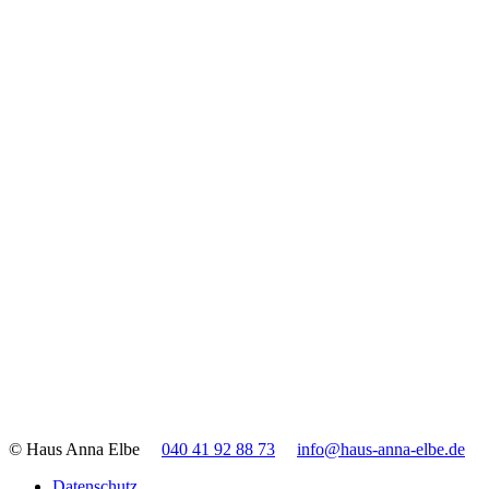
© Haus Anna Elbe
040 41 92 88 73
info@haus-anna-elbe.de
Datenschutz