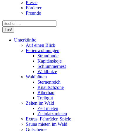
Presse
Förderer
Freunde
Search:
Unterkünfte
Auf einen Blick
Ferienwohnungen
Strandbude
Kapitänskoje
Schlummernest
Waldbutze
Waldhütten
Sternenreich
Knautschzone
Biberbau
Treibgut
Zelten im Wald
Zelt mieten
Zeltplatz mieten
Extras, Fahrräder, Spiele
Sauna mieten im Wald
Gutscheine