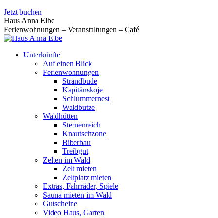
Zum
Jetzt buchen
Inhalt
Haus Anna Elbe
springen
Ferienwohnungen – Veranstaltungen – Café
Unterkünfte
Auf einen Blick
Ferienwohnungen
Strandbude
Kapitänskoje
Schlummernest
Waldbutze
Waldhütten
Sternenreich
Knautschzone
Biberbau
Treibgut
Zelten im Wald
Zelt mieten
Zeltplatz mieten
Extras, Fahrräder, Spiele
Sauna mieten im Wald
Gutscheine
Video Haus, Garten