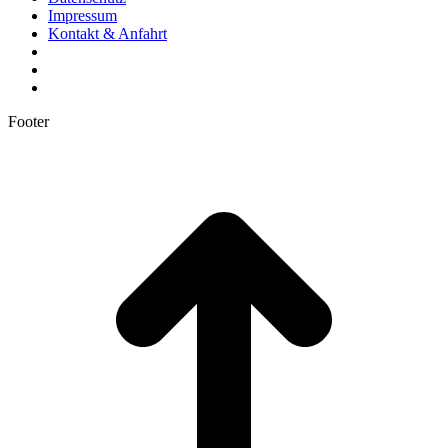
Impressum
Kontakt & Anfahrt
Footer
t
T