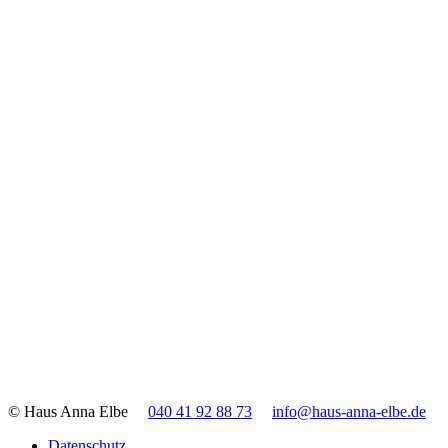
© Haus Anna Elbe
040 41 92 88 73
info@haus-anna-elbe.de
Datenschutz