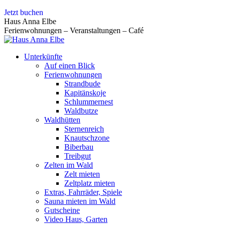
Zum
Jetzt buchen
Inhalt
Haus Anna Elbe
springen
Ferienwohnungen – Veranstaltungen – Café
Unterkünfte
Auf einen Blick
Ferienwohnungen
Strandbude
Kapitänskoje
Schlummernest
Waldbutze
Waldhütten
Sternenreich
Knautschzone
Biberbau
Treibgut
Zelten im Wald
Zelt mieten
Zeltplatz mieten
Extras, Fahrräder, Spiele
Sauna mieten im Wald
Gutscheine
Video Haus, Garten