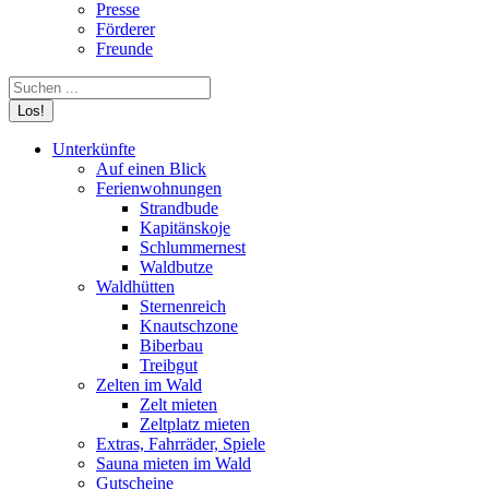
Presse
Förderer
Freunde
Search:
Unterkünfte
Auf einen Blick
Ferienwohnungen
Strandbude
Kapitänskoje
Schlummernest
Waldbutze
Waldhütten
Sternenreich
Knautschzone
Biberbau
Treibgut
Zelten im Wald
Zelt mieten
Zeltplatz mieten
Extras, Fahrräder, Spiele
Sauna mieten im Wald
Gutscheine