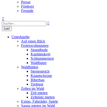
Presse
Förderer
Freunde
Search:
Unterkünfte
Auf einen Blick
Ferienwohnungen
Strandbude
Kapitänskoje
Schlummernest
Waldbutze
Waldhütten
Sternenreich
Knautschzone
Biberbau
Treibgut
Zelten im Wald
Zelt mieten
Zeltplatz mieten
Extras, Fahrräder, Spiele
Sauna mieten im Wald