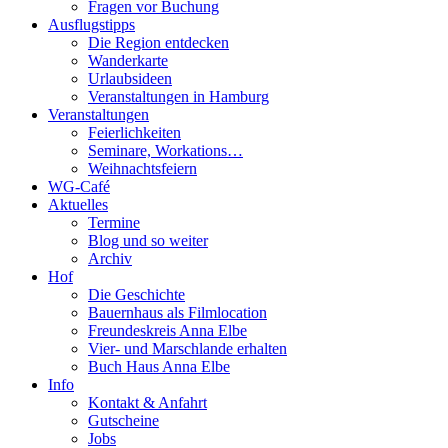
Fragen vor Buchung
Ausflugstipps
Die Region entdecken
Wanderkarte
Urlaubsideen
Veranstaltungen in Hamburg
Veranstaltungen
Feierlichkeiten
Seminare, Workations…
Weihnachtsfeiern
WG-Café
Aktuelles
Termine
Blog und so weiter
Archiv
Hof
Die Geschichte
Bauernhaus als Filmlocation
Freundeskreis Anna Elbe
Vier- und Marschlande erhalten
Buch Haus Anna Elbe
Info
Kontakt & Anfahrt
Gutscheine
Jobs