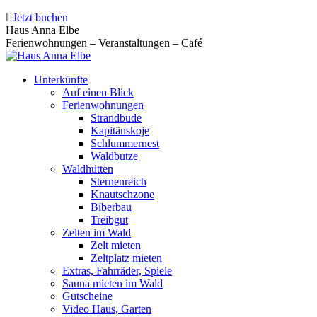
Zum
Jetzt buchen
Inhalt
Haus Anna Elbe
springen
Ferienwohnungen – Veranstaltungen – Café
Unterkünfte
Auf einen Blick
Ferienwohnungen
Strandbude
Kapitänskoje
Schlummernest
Waldbutze
Waldhütten
Sternenreich
Knautschzone
Biberbau
Treibgut
Zelten im Wald
Zelt mieten
Zeltplatz mieten
Extras, Fahrräder, Spiele
Sauna mieten im Wald
Gutscheine
Video Haus, Garten