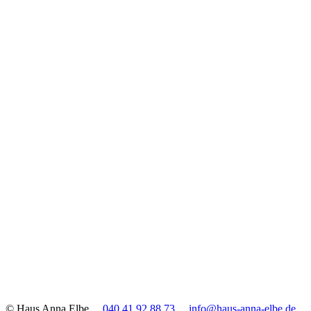
© Haus Anna Elbe
040 41 92 88 73
info@haus-anna-elbe.de