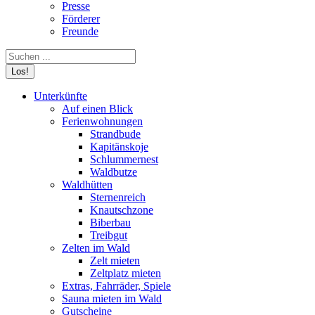
Presse
Förderer
Freunde
Search:
Unterkünfte
Auf einen Blick
Ferienwohnungen
Strandbude
Kapitänskoje
Schlummernest
Waldbutze
Waldhütten
Sternenreich
Knautschzone
Biberbau
Treibgut
Zelten im Wald
Zelt mieten
Zeltplatz mieten
Extras, Fahrräder, Spiele
Sauna mieten im Wald
Gutscheine