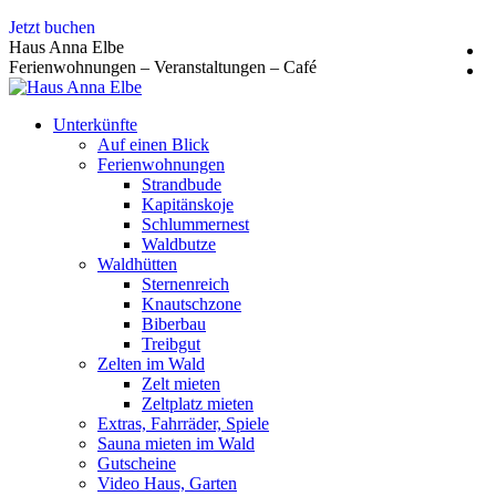
Zum
Jetzt buchen
Inhalt
Haus Anna Elbe
springen
Ferienwohnungen – Veranstaltungen – Café
Unterkünfte
Auf einen Blick
Ferienwohnungen
Strandbude
Kapitänskoje
Schlummernest
Waldbutze
Waldhütten
Sternenreich
Knautschzone
Biberbau
Treibgut
Zelten im Wald
Zelt mieten
Zeltplatz mieten
Extras, Fahrräder, Spiele
Sauna mieten im Wald
Gutscheine
Video Haus, Garten