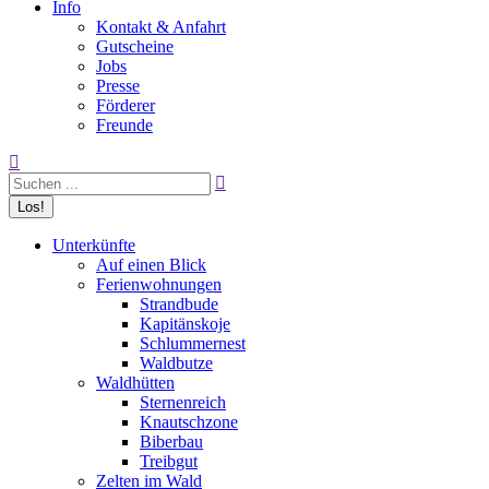
Info
Kontakt & Anfahrt
Gutscheine
Jobs
Presse
Förderer
Freunde
Search:
Unterkünfte
Auf einen Blick
Ferienwohnungen
Strandbude
Kapitänskoje
Schlummernest
Waldbutze
Waldhütten
Sternenreich
Knautschzone
Biberbau
Treibgut
Zelten im Wald