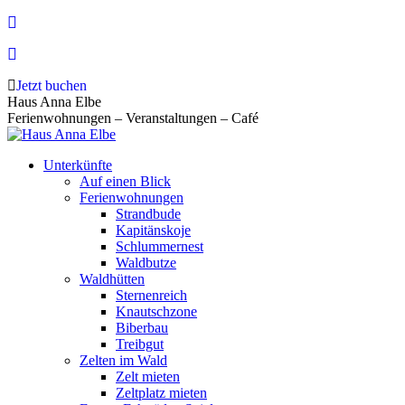
Zum
Inhalt
springen
Jetzt buchen
Haus Anna Elbe
Ferienwohnungen – Veranstaltungen – Café
Unterkünfte
Auf einen Blick
Ferienwohnungen
Strandbude
Kapitänskoje
Schlummernest
Waldbutze
Waldhütten
Sternenreich
Knautschzone
Biberbau
Treibgut
Zelten im Wald
Zelt mieten
Zeltplatz mieten