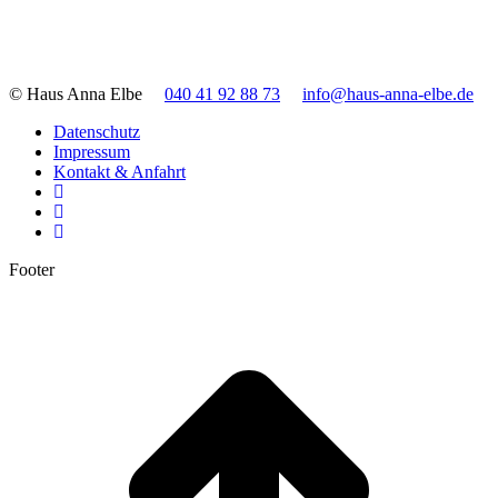
© Haus Anna Elbe
040 41 92 88 73
info@haus-anna-elbe.de
Datenschutz
Impressum
Kontakt & Anfahrt
Footer
t
T