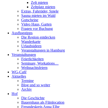
Zelt mieten
Zeltplatz mieten
Extras, Fahrräder, Spiele
Sauna mieten im Wald
Gutscheine
Video Haus, Garten
Fragen vor Buchung
Ausflugstipps
Die Region entdecken
Wanderkarte
Urlaubsideen
Veranstaltungen in Hamburg
Veranstaltungen
Feierlichkeiten
Seminare, Workations…
Weihnachtsfeiern
WG-Café
Aktuelles
Termine
Blog und so weiter
Archiv
Hof
Die Geschichte
Bauernhaus als Filmlocation
Freundeskreis Anna Elbe