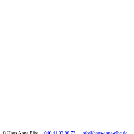
© Haus Anna Elbe
040 41 92 88 73
info@haus-anna-elbe.de