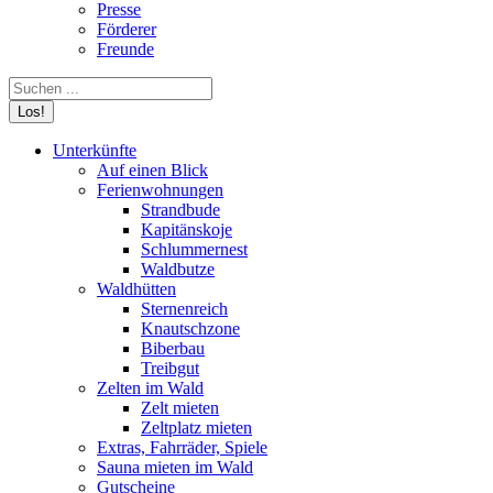
Presse
Förderer
Freunde
Search:
Unterkünfte
Auf einen Blick
Ferienwohnungen
Strandbude
Kapitänskoje
Schlummernest
Waldbutze
Waldhütten
Sternenreich
Knautschzone
Biberbau
Treibgut
Zelten im Wald
Zelt mieten
Zeltplatz mieten
Extras, Fahrräder, Spiele
Sauna mieten im Wald
Gutscheine