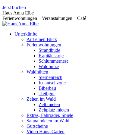
Zum
Jetzt buchen
Inhalt
Haus Anna Elbe
springen
Ferienwohnungen – Veranstaltungen – Café
Unterkünfte
Auf einen Blick
Ferienwohnungen
Strandbude
Kapitänskoje
Schlummernest
Waldbutze
Waldhütten
Sternenreich
Knautschzone
Biberbau
Treibgut
Zelten im Wald
Zelt mieten
Zeltplatz mieten
Extras, Fahrräder, Spiele
Sauna mieten im Wald
Gutscheine
Video Haus, Garten