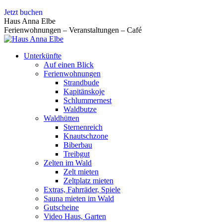
Zum
Jetzt buchen
Inhalt
Haus Anna Elbe
springen
Ferienwohnungen – Veranstaltungen – Café
Unterkünfte
Auf einen Blick
Ferienwohnungen
Strandbude
Kapitänskoje
Schlummernest
Waldbutze
Waldhütten
Sternenreich
Knautschzone
Biberbau
Treibgut
Zelten im Wald
Zelt mieten
Zeltplatz mieten
Extras, Fahrräder, Spiele
Sauna mieten im Wald
Gutscheine
Video Haus, Garten