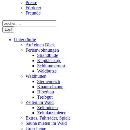
Presse
Förderer
Freunde
Search:
Unterkünfte
Auf einen Blick
Ferienwohnungen
Strandbude
Kapitänskoje
Schlummernest
Waldbutze
Waldhütten
Sternenreich
Knautschzone
Biberbau
Treibgut
Zelten im Wald
Zelt mieten
Zeltplatz mieten
Extras, Fahrräder, Spiele
Sauna mieten im Wald
Gutscheine