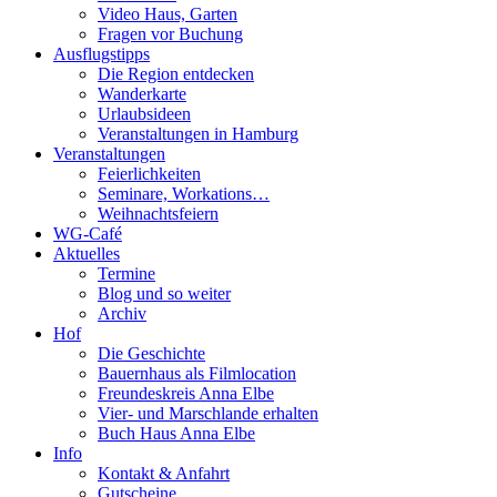
Video Haus, Garten
Fragen vor Buchung
Ausflugstipps
Die Region entdecken
Wanderkarte
Urlaubsideen
Veranstaltungen in Hamburg
Veranstaltungen
Feierlichkeiten
Seminare, Workations…
Weihnachtsfeiern
WG-Café
Aktuelles
Termine
Blog und so weiter
Archiv
Hof
Die Geschichte
Bauernhaus als Filmlocation
Freundeskreis Anna Elbe
Vier- und Marschlande erhalten
Buch Haus Anna Elbe
Info
Kontakt & Anfahrt
Gutscheine