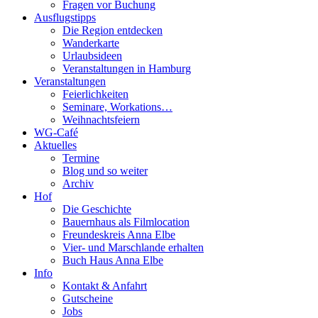
Fragen vor Buchung
Ausflugstipps
Die Region entdecken
Wanderkarte
Urlaubsideen
Veranstaltungen in Hamburg
Veranstaltungen
Feierlichkeiten
Seminare, Workations…
Weihnachtsfeiern
WG-Café
Aktuelles
Termine
Blog und so weiter
Archiv
Hof
Die Geschichte
Bauernhaus als Filmlocation
Freundeskreis Anna Elbe
Vier- und Marschlande erhalten
Buch Haus Anna Elbe
Info
Kontakt & Anfahrt
Gutscheine
Jobs