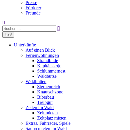
Presse
Förderer
Freunde
Search:
Unterkünfte
Auf einen Blick
Ferienwohnungen
Strandbude
Kapitänskoje
Schlummernest
Waldbutze
Waldhütten
Sternenreich
Knautschzone
Biberbau
Treibgut
Zelten im Wald
Zelt mieten
Zeltplatz mieten
Extras, Fahrräder, Spiele
Sauna mieten im Wald