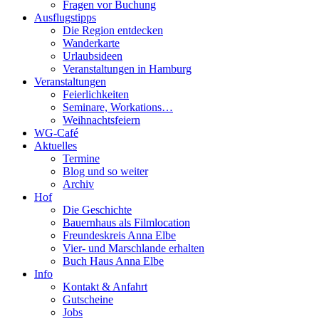
Fragen vor Buchung
Ausflugstipps
Die Region entdecken
Wanderkarte
Urlaubsideen
Veranstaltungen in Hamburg
Veranstaltungen
Feierlichkeiten
Seminare, Workations…
Weihnachtsfeiern
WG-Café
Aktuelles
Termine
Blog und so weiter
Archiv
Hof
Die Geschichte
Bauernhaus als Filmlocation
Freundeskreis Anna Elbe
Vier- und Marschlande erhalten
Buch Haus Anna Elbe
Info
Kontakt & Anfahrt
Gutscheine
Jobs