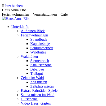
Zum
Jetzt buchen
Inhalt
Haus Anna Elbe
springen
Ferienwohnungen – Veranstaltungen – Café
Unterkünfte
Auf einen Blick
Ferienwohnungen
Strandbude
Kapitänskoje
Schlummernest
Waldbutze
Waldhütten
Sternenreich
Knautschzone
Biberbau
Treibgut
Zelten im Wald
Zelt mieten
Zeltplatz mieten
Extras, Fahrräder, Spiele
Sauna mieten im Wald
Gutscheine
Video Haus, Garten