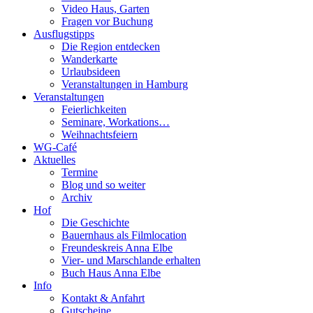
Video Haus, Garten
Fragen vor Buchung
Ausflugstipps
Die Region entdecken
Wanderkarte
Urlaubsideen
Veranstaltungen in Hamburg
Veranstaltungen
Feierlichkeiten
Seminare, Workations…
Weihnachtsfeiern
WG-Café
Aktuelles
Termine
Blog und so weiter
Archiv
Hof
Die Geschichte
Bauernhaus als Filmlocation
Freundeskreis Anna Elbe
Vier- und Marschlande erhalten
Buch Haus Anna Elbe
Info
Kontakt & Anfahrt
Gutscheine