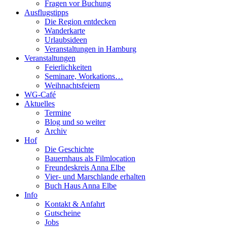
Fragen vor Buchung
Ausflugstipps
Die Region entdecken
Wanderkarte
Urlaubsideen
Veranstaltungen in Hamburg
Veranstaltungen
Feierlichkeiten
Seminare, Workations…
Weihnachtsfeiern
WG-Café
Aktuelles
Termine
Blog und so weiter
Archiv
Hof
Die Geschichte
Bauernhaus als Filmlocation
Freundeskreis Anna Elbe
Vier- und Marschlande erhalten
Buch Haus Anna Elbe
Info
Kontakt & Anfahrt
Gutscheine
Jobs