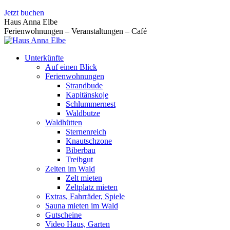
Zum
Jetzt buchen
Inhalt
Haus Anna Elbe
springen
Ferienwohnungen – Veranstaltungen – Café
Unterkünfte
Auf einen Blick
Ferienwohnungen
Strandbude
Kapitänskoje
Schlummernest
Waldbutze
Waldhütten
Sternenreich
Knautschzone
Biberbau
Treibgut
Zelten im Wald
Zelt mieten
Zeltplatz mieten
Extras, Fahrräder, Spiele
Sauna mieten im Wald
Gutscheine
Video Haus, Garten