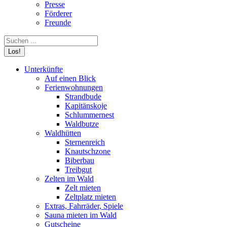
Presse
Förderer
Freunde
Search:
Unterkünfte
Auf einen Blick
Ferienwohnungen
Strandbude
Kapitänskoje
Schlummernest
Waldbutze
Waldhütten
Sternenreich
Knautschzone
Biberbau
Treibgut
Zelten im Wald
Zelt mieten
Zeltplatz mieten
Extras, Fahrräder, Spiele
Sauna mieten im Wald
Gutscheine