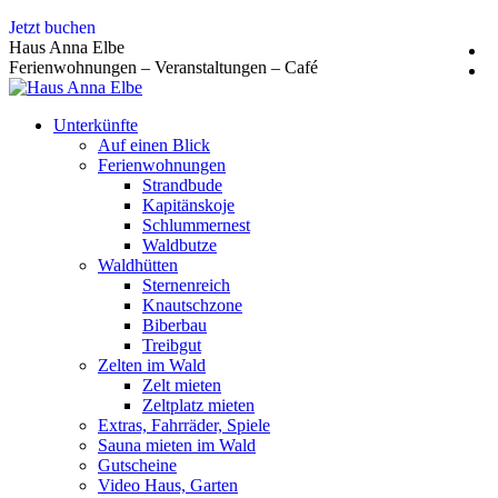
Zum
Jetzt buchen
Inhalt
Haus Anna Elbe
springen
Ferienwohnungen – Veranstaltungen – Café
Unterkünfte
Auf einen Blick
Ferienwohnungen
Strandbude
Kapitänskoje
Schlummernest
Waldbutze
Waldhütten
Sternenreich
Knautschzone
Biberbau
Treibgut
Zelten im Wald
Zelt mieten
Zeltplatz mieten
Extras, Fahrräder, Spiele
Sauna mieten im Wald
Gutscheine
Video Haus, Garten