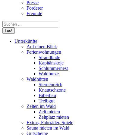
Presse
Förderer
Freunde
Search:
Unterkünfte
Auf einen Blick
Ferienwohnungen
Strandbude
Kapitänskoje
Schlummernest
Waldbutze
Waldhütten
Sternenreich
Knautschzone
Biberbau
Treibgut
Zelten im Wald
Zelt mieten
Zeltplatz mieten
Extras, Fahrräder, Spiele
Sauna mieten im Wald
Gutscheine