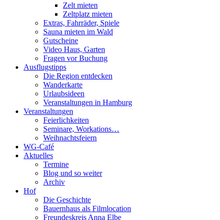
Zelt mieten
Zeltplatz mieten
Extras, Fahrräder, Spiele
Sauna mieten im Wald
Gutscheine
Video Haus, Garten
Fragen vor Buchung
Ausflugstipps
Die Region entdecken
Wanderkarte
Urlaubsideen
Veranstaltungen in Hamburg
Veranstaltungen
Feierlichkeiten
Seminare, Workations…
Weihnachtsfeiern
WG-Café
Aktuelles
Termine
Blog und so weiter
Archiv
Hof
Die Geschichte
Bauernhaus als Filmlocation
Freundeskreis Anna Elbe