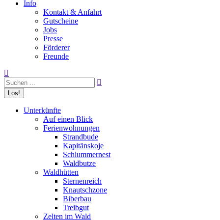
Info
Kontakt & Anfahrt
Gutscheine
Jobs
Presse
Förderer
Freunde
Search:
Unterkünfte
Auf einen Blick
Ferienwohnungen
Strandbude
Kapitänskoje
Schlummernest
Waldbutze
Waldhütten
Sternenreich
Knautschzone
Biberbau
Treibgut
Zelten im Wald