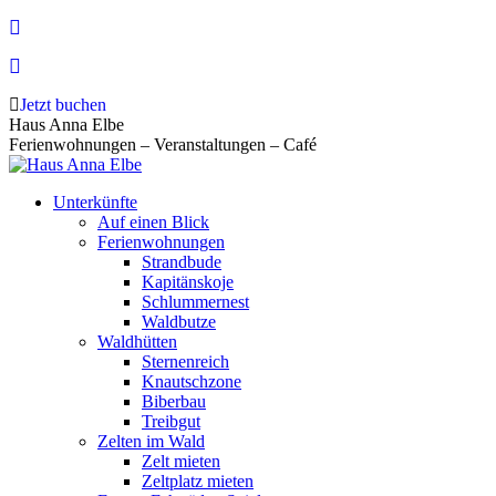
Zum
Inhalt
springen
Jetzt buchen
Haus Anna Elbe
Ferienwohnungen – Veranstaltungen – Café
Unterkünfte
Auf einen Blick
Ferienwohnungen
Strandbude
Kapitänskoje
Schlummernest
Waldbutze
Waldhütten
Sternenreich
Knautschzone
Biberbau
Treibgut
Zelten im Wald
Zelt mieten
Zeltplatz mieten