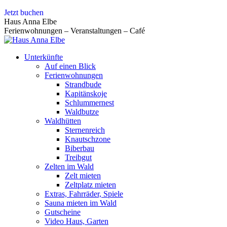
Zum
Jetzt buchen
Inhalt
Haus Anna Elbe
springen
Ferienwohnungen – Veranstaltungen – Café
Unterkünfte
Auf einen Blick
Ferienwohnungen
Strandbude
Kapitänskoje
Schlummernest
Waldbutze
Waldhütten
Sternenreich
Knautschzone
Biberbau
Treibgut
Zelten im Wald
Zelt mieten
Zeltplatz mieten
Extras, Fahrräder, Spiele
Sauna mieten im Wald
Gutscheine
Video Haus, Garten