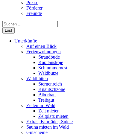
Presse
Förderer
Freunde
Search:
Unterkünfte
Auf einen Blick
Ferienwohnungen
Strandbude
Kapitänskoje
Schlummernest
Waldbutze
Waldhütten
Sternenreich
Knautschzone
Biberbau
Treibgut
Zelten im Wald
Zelt mieten
Zeltplatz mieten
Extras, Fahrräder, Spiele
Sauna mieten im Wald
Gutscheine