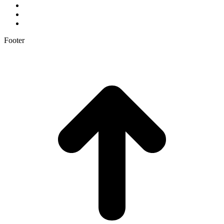
Footer
t
T