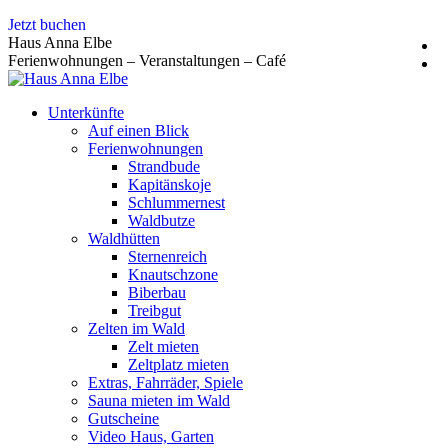
Zum
Jetzt buchen
Inhalt
Haus Anna Elbe
springen
Ferienwohnungen – Veranstaltungen – Café
Unterkünfte
Auf einen Blick
Ferienwohnungen
Strandbude
Kapitänskoje
Schlummernest
Waldbutze
Waldhütten
Sternenreich
Knautschzone
Biberbau
Treibgut
Zelten im Wald
Zelt mieten
Zeltplatz mieten
Extras, Fahrräder, Spiele
Sauna mieten im Wald
Gutscheine
Video Haus, Garten