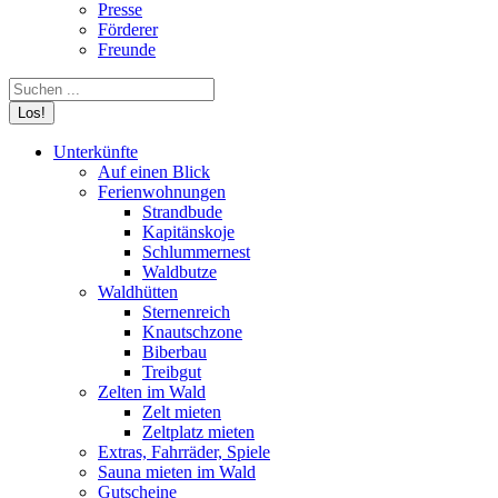
Presse
Förderer
Freunde
Search:
Unterkünfte
Auf einen Blick
Ferienwohnungen
Strandbude
Kapitänskoje
Schlummernest
Waldbutze
Waldhütten
Sternenreich
Knautschzone
Biberbau
Treibgut
Zelten im Wald
Zelt mieten
Zeltplatz mieten
Extras, Fahrräder, Spiele
Sauna mieten im Wald
Gutscheine