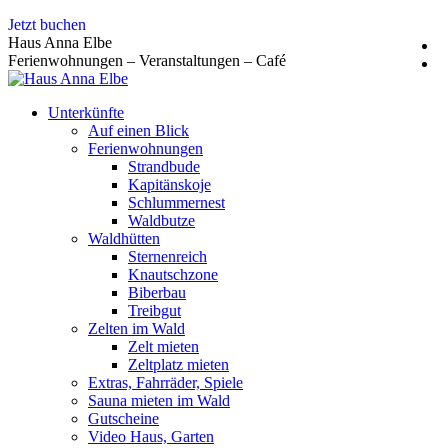
Zum
Jetzt buchen
Inhalt
Haus Anna Elbe
springen
Ferienwohnungen – Veranstaltungen – Café
Unterkünfte
Auf einen Blick
Ferienwohnungen
Strandbude
Kapitänskoje
Schlummernest
Waldbutze
Waldhütten
Sternenreich
Knautschzone
Biberbau
Treibgut
Zelten im Wald
Zelt mieten
Zeltplatz mieten
Extras, Fahrräder, Spiele
Sauna mieten im Wald
Gutscheine
Video Haus, Garten