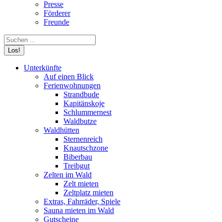
Presse
Förderer
Freunde
Search:
Unterkünfte
Auf einen Blick
Ferienwohnungen
Strandbude
Kapitänskoje
Schlummernest
Waldbutze
Waldhütten
Sternenreich
Knautschzone
Biberbau
Treibgut
Zelten im Wald
Zelt mieten
Zeltplatz mieten
Extras, Fahrräder, Spiele
Sauna mieten im Wald
Gutscheine