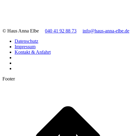
© Haus Anna Elbe
040 41 92 88 73
info@haus-anna-elbe.de
Datenschutz
Impressum
Kontakt & Anfahrt
Footer
t
T