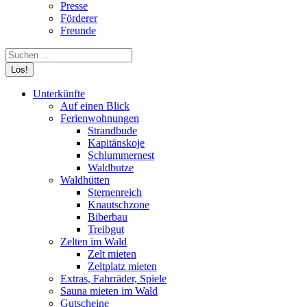
Presse
Förderer
Freunde
Search:
Unterkünfte
Auf einen Blick
Ferienwohnungen
Strandbude
Kapitänskoje
Schlummernest
Waldbutze
Waldhütten
Sternenreich
Knautschzone
Biberbau
Treibgut
Zelten im Wald
Zelt mieten
Zeltplatz mieten
Extras, Fahrräder, Spiele
Sauna mieten im Wald
Gutscheine