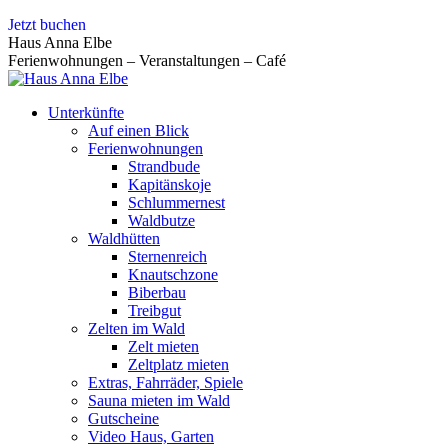
Zum
Jetzt buchen
Inhalt
Haus Anna Elbe
springen
Ferienwohnungen – Veranstaltungen – Café
Unterkünfte
Auf einen Blick
Ferienwohnungen
Strandbude
Kapitänskoje
Schlummernest
Waldbutze
Waldhütten
Sternenreich
Knautschzone
Biberbau
Treibgut
Zelten im Wald
Zelt mieten
Zeltplatz mieten
Extras, Fahrräder, Spiele
Sauna mieten im Wald
Gutscheine
Video Haus, Garten