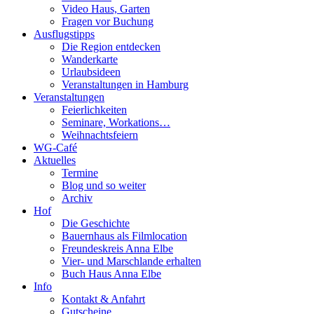
Video Haus, Garten
Fragen vor Buchung
Ausflugstipps
Die Region entdecken
Wanderkarte
Urlaubsideen
Veranstaltungen in Hamburg
Veranstaltungen
Feierlichkeiten
Seminare, Workations…
Weihnachtsfeiern
WG-Café
Aktuelles
Termine
Blog und so weiter
Archiv
Hof
Die Geschichte
Bauernhaus als Filmlocation
Freundeskreis Anna Elbe
Vier- und Marschlande erhalten
Buch Haus Anna Elbe
Info
Kontakt & Anfahrt
Gutscheine