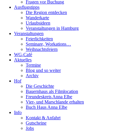
Fragen vor Buchung
Ausflugstipps
Die Region entdecken
Wanderkarte
Urlaubsideen
Veranstaltungen in Hamburg
Veranstaltungen
Feierlichkeiten
Seminare, Workations…
Weihnachtsfeiern
WG-Café
Aktuelles
Termine
Blog und so weiter
Archiv
Hof
Die Geschichte
Bauernhaus als Filmlocation
Freundeskreis Anna Elbe
Vier- und Marschlande erhalten
Buch Haus Anna Elbe
Info
Kontakt & Anfahrt
Gutscheine
Jobs