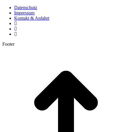
Datenschutz
Impressum
Kontakt & Anfahrt
Footer
t
T