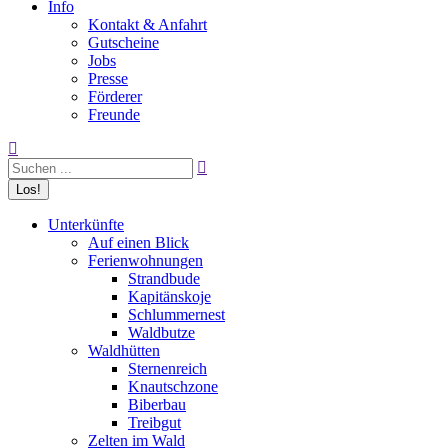
Info
Kontakt & Anfahrt
Gutscheine
Jobs
Presse
Förderer
Freunde
Search:
Unterkünfte
Auf einen Blick
Ferienwohnungen
Strandbude
Kapitänskoje
Schlummernest
Waldbutze
Waldhütten
Sternenreich
Knautschzone
Biberbau
Treibgut
Zelten im Wald