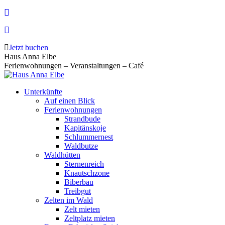
Zum
Inhalt
springen
Jetzt buchen
Haus Anna Elbe
Ferienwohnungen – Veranstaltungen – Café
Unterkünfte
Auf einen Blick
Ferienwohnungen
Strandbude
Kapitänskoje
Schlummernest
Waldbutze
Waldhütten
Sternenreich
Knautschzone
Biberbau
Treibgut
Zelten im Wald
Zelt mieten
Zeltplatz mieten