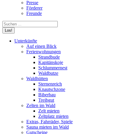
Presse
Förderer
Freunde
Search:
Unterkünfte
Auf einen Blick
Ferienwohnungen
Strandbude
Kapitänskoje
Schlummernest
Waldbutze
Waldhütten
Sternenreich
Knautschzone
Biberbau
Treibgut
Zelten im Wald
Zelt mieten
Zeltplatz mieten
Extras, Fahrräder, Spiele
Sauna mieten im Wald
Gutscheine