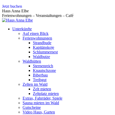
Zum
Jetzt buchen
Inhalt
Haus Anna Elbe
springen
Ferienwohnungen – Veranstaltungen – Café
Unterkünfte
Auf einen Blick
Ferienwohnungen
Strandbude
Kapitänskoje
Schlummernest
Waldbutze
Waldhütten
Sternenreich
Knautschzone
Biberbau
Treibgut
Zelten im Wald
Zelt mieten
Zeltplatz mieten
Extras, Fahrräder, Spiele
Sauna mieten im Wald
Gutscheine
Video Haus, Garten