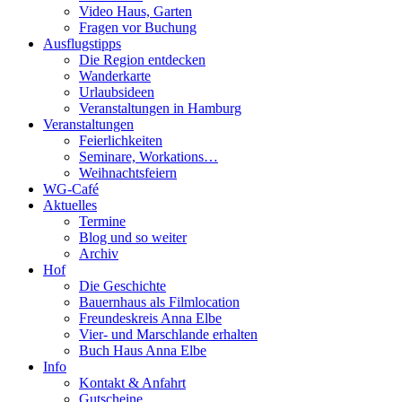
Video Haus, Garten
Fragen vor Buchung
Ausflugstipps
Die Region entdecken
Wanderkarte
Urlaubsideen
Veranstaltungen in Hamburg
Veranstaltungen
Feierlichkeiten
Seminare, Workations…
Weihnachtsfeiern
WG-Café
Aktuelles
Termine
Blog und so weiter
Archiv
Hof
Die Geschichte
Bauernhaus als Filmlocation
Freundeskreis Anna Elbe
Vier- und Marschlande erhalten
Buch Haus Anna Elbe
Info
Kontakt & Anfahrt
Gutscheine