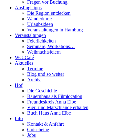
Fragen vor Buchung
Ausflugstipps
Die Region entdecken
Wanderkarte
Urlaubsideen
Veranstaltungen in Hamburg
Veranstaltungen
Feierlichkeiten
Seminare, Workations…
Weihnachtsfeiern
WG-Café
Aktuelles
Termine
Blog und so weiter
Archiv
Hof
Die Geschichte
Bauernhaus als Filmlocation
Freundeskreis Anna Elbe
Vier- und Marschlande erhalten
Buch Haus Anna Elbe
Info
Kontakt & Anfahrt
Gutscheine
Jobs