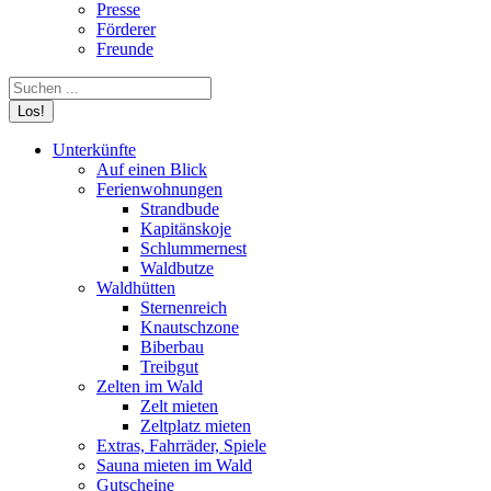
Presse
Förderer
Freunde
Search:
Unterkünfte
Auf einen Blick
Ferienwohnungen
Strandbude
Kapitänskoje
Schlummernest
Waldbutze
Waldhütten
Sternenreich
Knautschzone
Biberbau
Treibgut
Zelten im Wald
Zelt mieten
Zeltplatz mieten
Extras, Fahrräder, Spiele
Sauna mieten im Wald
Gutscheine