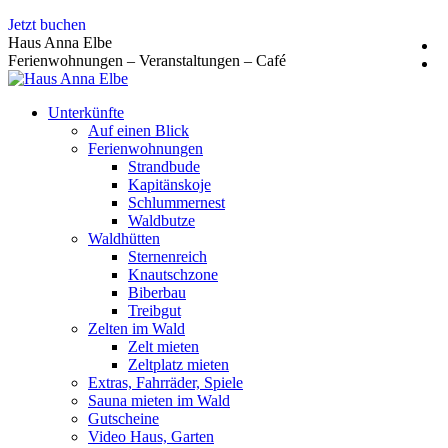
Zum
Jetzt buchen
Inhalt
Haus Anna Elbe
springen
Ferienwohnungen – Veranstaltungen – Café
Unterkünfte
Auf einen Blick
Ferienwohnungen
Strandbude
Kapitänskoje
Schlummernest
Waldbutze
Waldhütten
Sternenreich
Knautschzone
Biberbau
Treibgut
Zelten im Wald
Zelt mieten
Zeltplatz mieten
Extras, Fahrräder, Spiele
Sauna mieten im Wald
Gutscheine
Video Haus, Garten