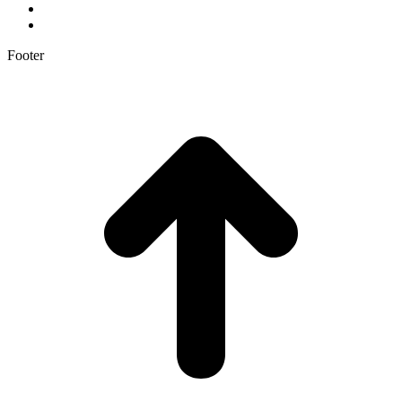
Footer
t
T