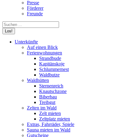
Presse
Förderer
Freunde
Search:
Unterkünfte
Auf einen Blick
Ferienwohnungen
Strandbude
Kapitänskoje
Schlummernest
Waldbutze
Waldhütten
Sternenreich
Knautschzone
Biberbau
Treibgut
Zelten im Wald
Zelt mieten
Zeltplatz mieten
Extras, Fahrräder, Spiele
Sauna mieten im Wald
Gutscheine