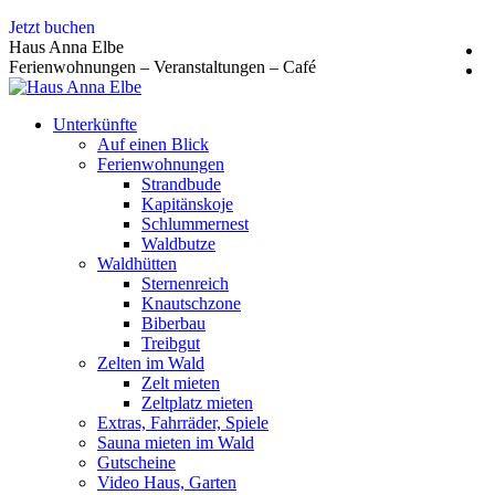
Zum
Jetzt buchen
Inhalt
Haus Anna Elbe
springen
Ferienwohnungen – Veranstaltungen – Café
Unterkünfte
Auf einen Blick
Ferienwohnungen
Strandbude
Kapitänskoje
Schlummernest
Waldbutze
Waldhütten
Sternenreich
Knautschzone
Biberbau
Treibgut
Zelten im Wald
Zelt mieten
Zeltplatz mieten
Extras, Fahrräder, Spiele
Sauna mieten im Wald
Gutscheine
Video Haus, Garten