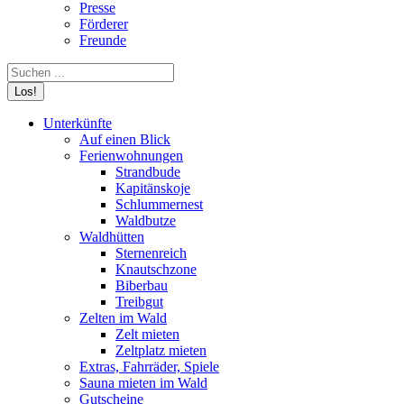
Presse
Förderer
Freunde
Search:
Unterkünfte
Auf einen Blick
Ferienwohnungen
Strandbude
Kapitänskoje
Schlummernest
Waldbutze
Waldhütten
Sternenreich
Knautschzone
Biberbau
Treibgut
Zelten im Wald
Zelt mieten
Zeltplatz mieten
Extras, Fahrräder, Spiele
Sauna mieten im Wald
Gutscheine