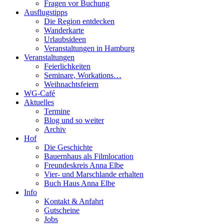
Fragen vor Buchung
Ausflugstipps
Die Region entdecken
Wanderkarte
Urlaubsideen
Veranstaltungen in Hamburg
Veranstaltungen
Feierlichkeiten
Seminare, Workations…
Weihnachtsfeiern
WG-Café
Aktuelles
Termine
Blog und so weiter
Archiv
Hof
Die Geschichte
Bauernhaus als Filmlocation
Freundeskreis Anna Elbe
Vier- und Marschlande erhalten
Buch Haus Anna Elbe
Info
Kontakt & Anfahrt
Gutscheine
Jobs