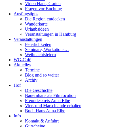
Video Haus, Garten
Fragen vor Buchung
Ausflugstipps
Die Region entdecken
Wanderkarte
Urlaubsideen
Veranstaltungen in Hamburg
Veranstaltungen
Feierlichkeiten
Seminare, Workations…
Weihnachtsfeiern
WG-Café
Aktuelles
Termine
Blog und so weiter
Archiv
Hof
Die Geschichte
Bauernhaus als Filmlocation
Freundeskreis Anna Elbe
Vier- und Marschlande erhalten
Buch Haus Anna Elbe
Info
Kontakt & Anfahrt
Gutscheine