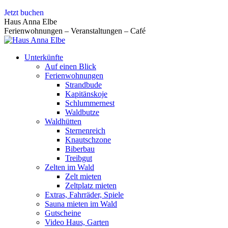
Zum
Jetzt buchen
Inhalt
Haus Anna Elbe
springen
Ferienwohnungen – Veranstaltungen – Café
Unterkünfte
Auf einen Blick
Ferienwohnungen
Strandbude
Kapitänskoje
Schlummernest
Waldbutze
Waldhütten
Sternenreich
Knautschzone
Biberbau
Treibgut
Zelten im Wald
Zelt mieten
Zeltplatz mieten
Extras, Fahrräder, Spiele
Sauna mieten im Wald
Gutscheine
Video Haus, Garten