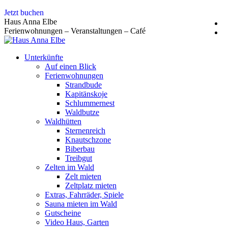
Zum
Jetzt buchen
Inhalt
Haus Anna Elbe
springen
Ferienwohnungen – Veranstaltungen – Café
Unterkünfte
Auf einen Blick
Ferienwohnungen
Strandbude
Kapitänskoje
Schlummernest
Waldbutze
Waldhütten
Sternenreich
Knautschzone
Biberbau
Treibgut
Zelten im Wald
Zelt mieten
Zeltplatz mieten
Extras, Fahrräder, Spiele
Sauna mieten im Wald
Gutscheine
Video Haus, Garten