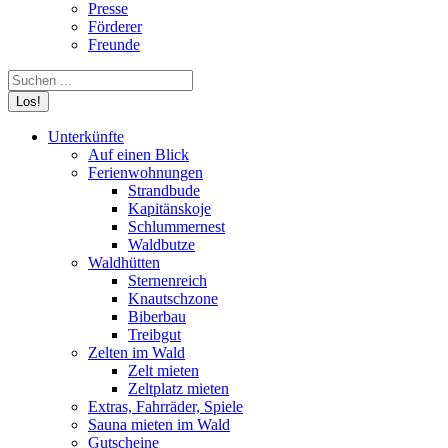
Presse
Förderer
Freunde
Search:
Unterkünfte
Auf einen Blick
Ferienwohnungen
Strandbude
Kapitänskoje
Schlummernest
Waldbutze
Waldhütten
Sternenreich
Knautschzone
Biberbau
Treibgut
Zelten im Wald
Zelt mieten
Zeltplatz mieten
Extras, Fahrräder, Spiele
Sauna mieten im Wald
Gutscheine