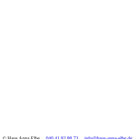
© Haus Anna Elbe
040 41 92 88 73
info@haus-anna-elbe.de