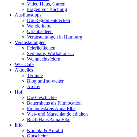
Video Haus, Garten
Fragen vor Buchung
Ausflugstipps
Die Region entdecken
Wanderkarte
Urlaubsideen
Veranstaltungen in Hamburg
Veranstaltungen
Feierlichkeiten
Seminare, Workations…
Weihnachtsfeiern
WG-Café
Aktuelles
Termine
Blog und so weiter
Archiv
Hof
Die Geschichte
Bauernhaus als Filmlocation
Freundeskreis Anna Elbe
Vier- und Marschlande erhalten
Buch Haus Anna Elbe
Info
Kontakt & Anfahrt
Gutscheine