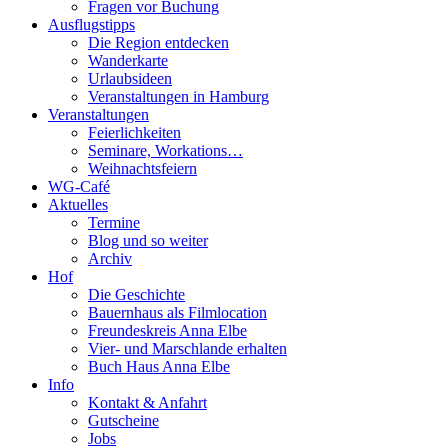
Fragen vor Buchung
Ausflugstipps
Die Region entdecken
Wanderkarte
Urlaubsideen
Veranstaltungen in Hamburg
Veranstaltungen
Feierlichkeiten
Seminare, Workations…
Weihnachtsfeiern
WG-Café
Aktuelles
Termine
Blog und so weiter
Archiv
Hof
Die Geschichte
Bauernhaus als Filmlocation
Freundeskreis Anna Elbe
Vier- und Marschlande erhalten
Buch Haus Anna Elbe
Info
Kontakt & Anfahrt
Gutscheine
Jobs