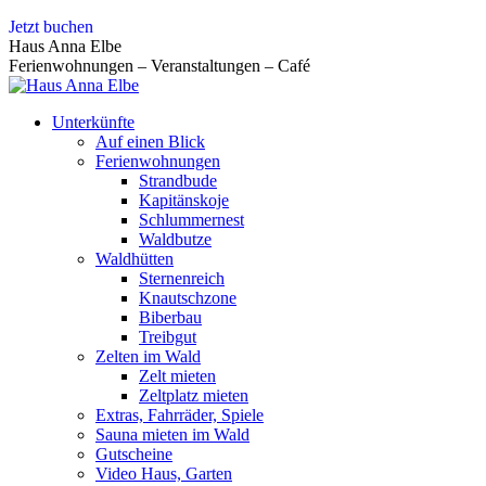
Zum
Jetzt buchen
Inhalt
Haus Anna Elbe
springen
Ferienwohnungen – Veranstaltungen – Café
Unterkünfte
Auf einen Blick
Ferienwohnungen
Strandbude
Kapitänskoje
Schlummernest
Waldbutze
Waldhütten
Sternenreich
Knautschzone
Biberbau
Treibgut
Zelten im Wald
Zelt mieten
Zeltplatz mieten
Extras, Fahrräder, Spiele
Sauna mieten im Wald
Gutscheine
Video Haus, Garten