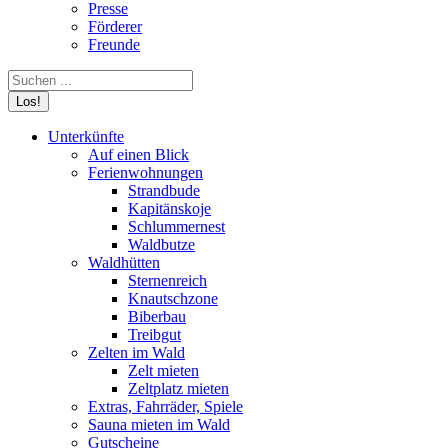
Presse
Förderer
Freunde
Search:
Unterkünfte
Auf einen Blick
Ferienwohnungen
Strandbude
Kapitänskoje
Schlummernest
Waldbutze
Waldhütten
Sternenreich
Knautschzone
Biberbau
Treibgut
Zelten im Wald
Zelt mieten
Zeltplatz mieten
Extras, Fahrräder, Spiele
Sauna mieten im Wald
Gutscheine