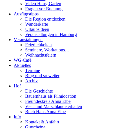
Video Haus, Garten
Fragen vor Buchung
Ausflugstipps
Die Region entdecken
Wanderkarte
Urlaubsideen
Veranstaltungen in Hamburg
Veranstaltungen
Feierlichkeiten
Seminare, Workations…
Weihnachtsfeiern
WG-Café
Aktuelles
Termine
Blog und so weiter
Archiv
Hof
Die Geschichte
Bauernhaus als Filmlocation
Freundeskreis Anna Elbe
Vier- und Marschlande erhalten
Buch Haus Anna Elbe
Info
Kontakt & Anfahrt
Gutscheine