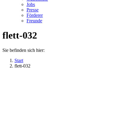
Jobs
Presse
Förderer
Freunde
flett-032
Sie befinden sich hier:
Start
flett-032