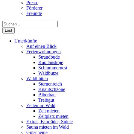
Presse
Förderer
Freunde
Search:
Unterkünfte
Auf einen Blick
Ferienwohnungen
Strandbude
Kapitänskoje
Schlummernest
Waldbutze
Waldhütten
Sternenreich
Knautschzone
Biberbau
Treibgut
Zelten im Wald
Zelt mieten
Zeltplatz mieten
Extras, Fahrräder, Spiele
Sauna mieten im Wald
Gutscheine