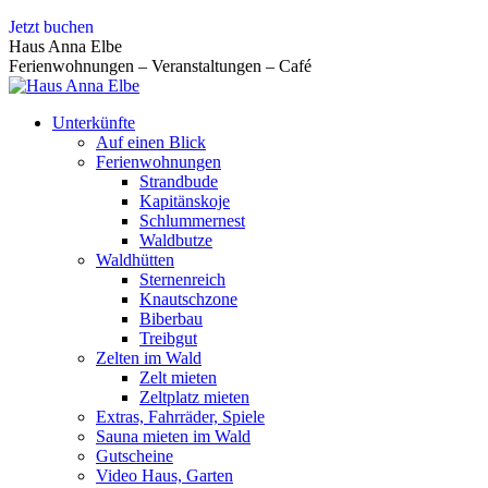
Zum
Jetzt buchen
Inhalt
Haus Anna Elbe
springen
Ferienwohnungen – Veranstaltungen – Café
Unterkünfte
Auf einen Blick
Ferienwohnungen
Strandbude
Kapitänskoje
Schlummernest
Waldbutze
Waldhütten
Sternenreich
Knautschzone
Biberbau
Treibgut
Zelten im Wald
Zelt mieten
Zeltplatz mieten
Extras, Fahrräder, Spiele
Sauna mieten im Wald
Gutscheine
Video Haus, Garten