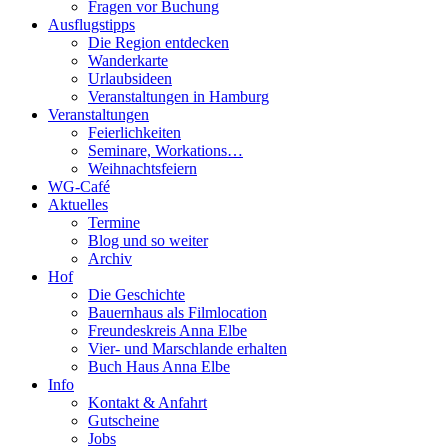
Fragen vor Buchung
Ausflugstipps
Die Region entdecken
Wanderkarte
Urlaubsideen
Veranstaltungen in Hamburg
Veranstaltungen
Feierlichkeiten
Seminare, Workations…
Weihnachtsfeiern
WG-Café
Aktuelles
Termine
Blog und so weiter
Archiv
Hof
Die Geschichte
Bauernhaus als Filmlocation
Freundeskreis Anna Elbe
Vier- und Marschlande erhalten
Buch Haus Anna Elbe
Info
Kontakt & Anfahrt
Gutscheine
Jobs