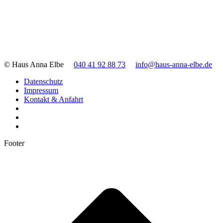
© Haus Anna Elbe
040 41 92 88 73
info@haus-anna-elbe.de
Datenschutz
Impressum
Kontakt & Anfahrt
Footer
t
T