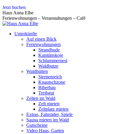
Zum
Jetzt buchen
Inhalt
Haus Anna Elbe
springen
Ferienwohnungen – Veranstaltungen – Café
Unterkünfte
Auf einen Blick
Ferienwohnungen
Strandbude
Kapitänskoje
Schlummernest
Waldbutze
Waldhütten
Sternenreich
Knautschzone
Biberbau
Treibgut
Zelten im Wald
Zelt mieten
Zeltplatz mieten
Extras, Fahrräder, Spiele
Sauna mieten im Wald
Gutscheine
Video Haus, Garten