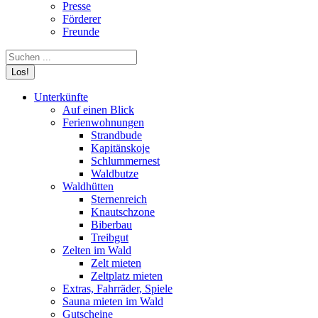
Presse
Förderer
Freunde
Search:
Unterkünfte
Auf einen Blick
Ferienwohnungen
Strandbude
Kapitänskoje
Schlummernest
Waldbutze
Waldhütten
Sternenreich
Knautschzone
Biberbau
Treibgut
Zelten im Wald
Zelt mieten
Zeltplatz mieten
Extras, Fahrräder, Spiele
Sauna mieten im Wald
Gutscheine