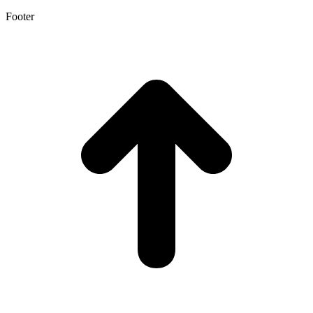
Footer
t
T