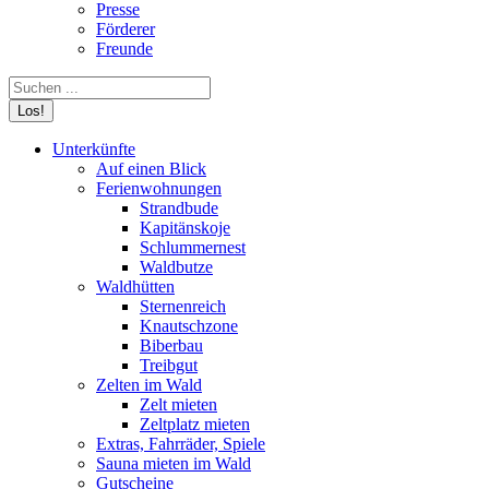
Presse
Förderer
Freunde
Search:
Unterkünfte
Auf einen Blick
Ferienwohnungen
Strandbude
Kapitänskoje
Schlummernest
Waldbutze
Waldhütten
Sternenreich
Knautschzone
Biberbau
Treibgut
Zelten im Wald
Zelt mieten
Zeltplatz mieten
Extras, Fahrräder, Spiele
Sauna mieten im Wald
Gutscheine