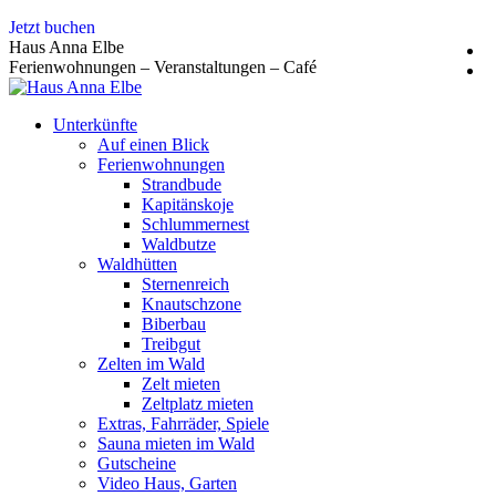
Zum
Jetzt buchen
Inhalt
Haus Anna Elbe
springen
Ferienwohnungen – Veranstaltungen – Café
Unterkünfte
Auf einen Blick
Ferienwohnungen
Strandbude
Kapitänskoje
Schlummernest
Waldbutze
Waldhütten
Sternenreich
Knautschzone
Biberbau
Treibgut
Zelten im Wald
Zelt mieten
Zeltplatz mieten
Extras, Fahrräder, Spiele
Sauna mieten im Wald
Gutscheine
Video Haus, Garten