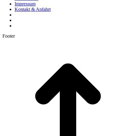
Impressum
Kontakt & Anfahrt
Footer
t
T