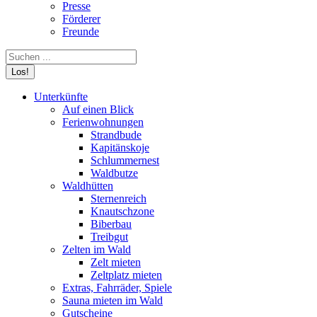
Presse
Förderer
Freunde
Search:
Unterkünfte
Auf einen Blick
Ferienwohnungen
Strandbude
Kapitänskoje
Schlummernest
Waldbutze
Waldhütten
Sternenreich
Knautschzone
Biberbau
Treibgut
Zelten im Wald
Zelt mieten
Zeltplatz mieten
Extras, Fahrräder, Spiele
Sauna mieten im Wald
Gutscheine