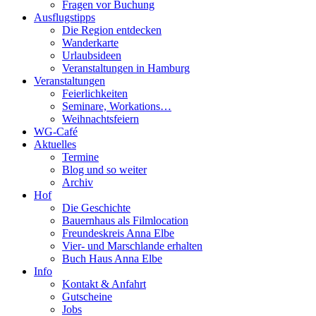
Fragen vor Buchung
Ausflugstipps
Die Region entdecken
Wanderkarte
Urlaubsideen
Veranstaltungen in Hamburg
Veranstaltungen
Feierlichkeiten
Seminare, Workations…
Weihnachtsfeiern
WG-Café
Aktuelles
Termine
Blog und so weiter
Archiv
Hof
Die Geschichte
Bauernhaus als Filmlocation
Freundeskreis Anna Elbe
Vier- und Marschlande erhalten
Buch Haus Anna Elbe
Info
Kontakt & Anfahrt
Gutscheine
Jobs