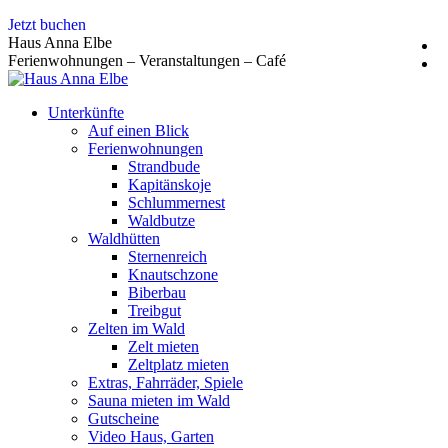
Zum
Jetzt buchen
Inhalt
Haus Anna Elbe
springen
Ferienwohnungen – Veranstaltungen – Café
Unterkünfte
Auf einen Blick
Ferienwohnungen
Strandbude
Kapitänskoje
Schlummernest
Waldbutze
Waldhütten
Sternenreich
Knautschzone
Biberbau
Treibgut
Zelten im Wald
Zelt mieten
Zeltplatz mieten
Extras, Fahrräder, Spiele
Sauna mieten im Wald
Gutscheine
Video Haus, Garten