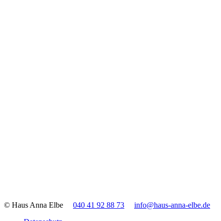
© Haus Anna Elbe
040 41 92 88 73
info@haus-anna-elbe.de