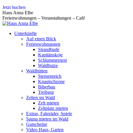
Zum
Jetzt buchen
Inhalt
Haus Anna Elbe
springen
Ferienwohnungen – Veranstaltungen – Café
Unterkünfte
Auf einen Blick
Ferienwohnungen
Strandbude
Kapitänskoje
Schlummernest
Waldbutze
Waldhütten
Sternenreich
Knautschzone
Biberbau
Treibgut
Zelten im Wald
Zelt mieten
Zeltplatz mieten
Extras, Fahrräder, Spiele
Sauna mieten im Wald
Gutscheine
Video Haus, Garten