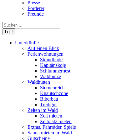
Presse
Förderer
Freunde
Search:
Unterkünfte
Auf einen Blick
Ferienwohnungen
Strandbude
Kapitänskoje
Schlummernest
Waldbutze
Waldhütten
Sternenreich
Knautschzone
Biberbau
Treibgut
Zelten im Wald
Zelt mieten
Zeltplatz mieten
Extras, Fahrräder, Spiele
Sauna mieten im Wald
Gutscheine