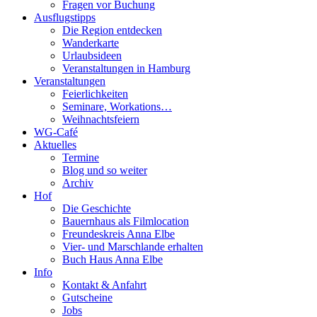
Fragen vor Buchung
Ausflugstipps
Die Region entdecken
Wanderkarte
Urlaubsideen
Veranstaltungen in Hamburg
Veranstaltungen
Feierlichkeiten
Seminare, Workations…
Weihnachtsfeiern
WG-Café
Aktuelles
Termine
Blog und so weiter
Archiv
Hof
Die Geschichte
Bauernhaus als Filmlocation
Freundeskreis Anna Elbe
Vier- und Marschlande erhalten
Buch Haus Anna Elbe
Info
Kontakt & Anfahrt
Gutscheine
Jobs