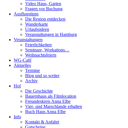
Video Haus, Garten
Fragen vor Buchung
Ausflugstipps
Die Region entdecken
Wanderkarte
Urlaubsideen
Veranstaltungen in Hamburg
Veranstaltungen
Feierlichkeiten
Seminare, Workations…
Weihnachtsfeiern
WG-Café
Aktuelles
Termine
Blog und so weiter
Archiv
Hof
Die Geschichte
Bauernhaus als Filmlocation
Freundeskreis Anna Elbe
Vier- und Marschlande erhalten
Buch Haus Anna Elbe
Info
Kontakt & Anfahrt
Gutscheine