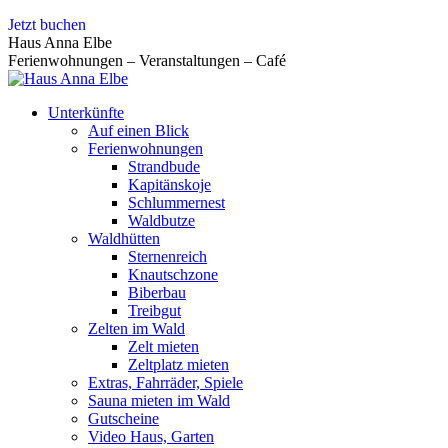
Zum
Jetzt buchen
Inhalt
Haus Anna Elbe
springen
Ferienwohnungen – Veranstaltungen – Café
Unterkünfte
Auf einen Blick
Ferienwohnungen
Strandbude
Kapitänskoje
Schlummernest
Waldbutze
Waldhütten
Sternenreich
Knautschzone
Biberbau
Treibgut
Zelten im Wald
Zelt mieten
Zeltplatz mieten
Extras, Fahrräder, Spiele
Sauna mieten im Wald
Gutscheine
Video Haus, Garten