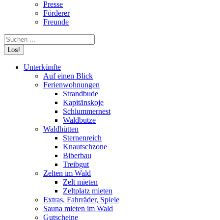
Presse
Förderer
Freunde
Search:
Unterkünfte
Auf einen Blick
Ferienwohnungen
Strandbude
Kapitänskoje
Schlummernest
Waldbutze
Waldhütten
Sternenreich
Knautschzone
Biberbau
Treibgut
Zelten im Wald
Zelt mieten
Zeltplatz mieten
Extras, Fahrräder, Spiele
Sauna mieten im Wald
Gutscheine