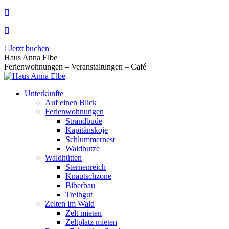
Zum
Inhalt
springen
Jetzt buchen
Haus Anna Elbe
Ferienwohnungen – Veranstaltungen – Café
Unterkünfte
Auf einen Blick
Ferienwohnungen
Strandbude
Kapitänskoje
Schlummernest
Waldbutze
Waldhütten
Sternenreich
Knautschzone
Biberbau
Treibgut
Zelten im Wald
Zelt mieten
Zeltplatz mieten