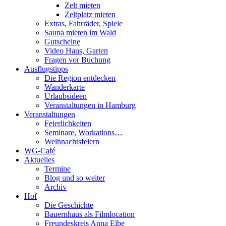
Zelt mieten
Zeltplatz mieten
Extras, Fahrräder, Spiele
Sauna mieten im Wald
Gutscheine
Video Haus, Garten
Fragen vor Buchung
Ausflugstipps
Die Region entdecken
Wanderkarte
Urlaubsideen
Veranstaltungen in Hamburg
Veranstaltungen
Feierlichkeiten
Seminare, Workations…
Weihnachtsfeiern
WG-Café
Aktuelles
Termine
Blog und so weiter
Archiv
Hof
Die Geschichte
Bauernhaus als Filmlocation
Freundeskreis Anna Elbe