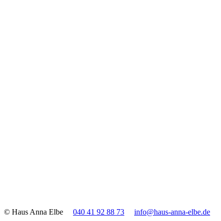
© Haus Anna Elbe
040 41 92 88 73
info@haus-anna-elbe.de