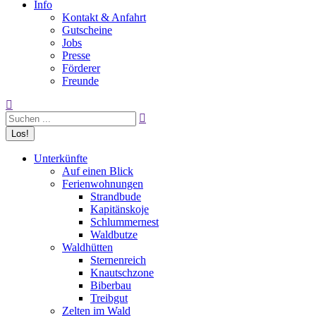
Info
Kontakt & Anfahrt
Gutscheine
Jobs
Presse
Förderer
Freunde
Search:
Unterkünfte
Auf einen Blick
Ferienwohnungen
Strandbude
Kapitänskoje
Schlummernest
Waldbutze
Waldhütten
Sternenreich
Knautschzone
Biberbau
Treibgut
Zelten im Wald