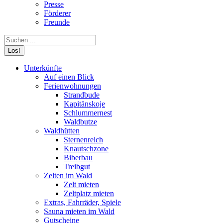
Presse
Förderer
Freunde
Search:
Unterkünfte
Auf einen Blick
Ferienwohnungen
Strandbude
Kapitänskoje
Schlummernest
Waldbutze
Waldhütten
Sternenreich
Knautschzone
Biberbau
Treibgut
Zelten im Wald
Zelt mieten
Zeltplatz mieten
Extras, Fahrräder, Spiele
Sauna mieten im Wald
Gutscheine