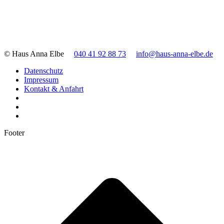
© Haus Anna Elbe
040 41 92 88 73
info@haus-anna-elbe.de
Datenschutz
Impressum
Kontakt & Anfahrt
Footer
t
T