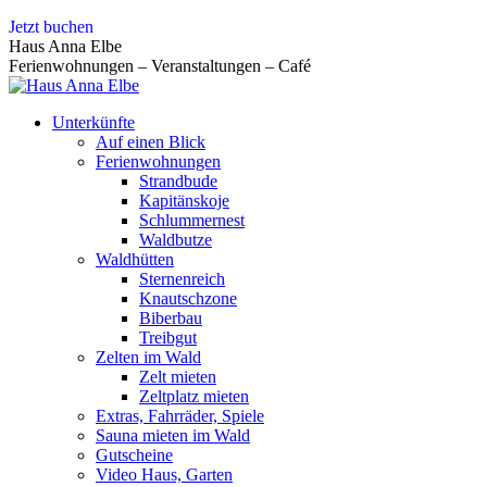
Zum
Jetzt buchen
Inhalt
Haus Anna Elbe
springen
Ferienwohnungen – Veranstaltungen – Café
Unterkünfte
Auf einen Blick
Ferienwohnungen
Strandbude
Kapitänskoje
Schlummernest
Waldbutze
Waldhütten
Sternenreich
Knautschzone
Biberbau
Treibgut
Zelten im Wald
Zelt mieten
Zeltplatz mieten
Extras, Fahrräder, Spiele
Sauna mieten im Wald
Gutscheine
Video Haus, Garten