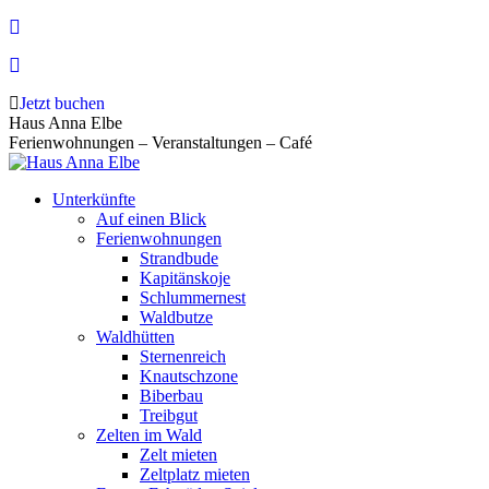
Zum
Inhalt
springen
Jetzt buchen
Haus Anna Elbe
Ferienwohnungen – Veranstaltungen – Café
Unterkünfte
Auf einen Blick
Ferienwohnungen
Strandbude
Kapitänskoje
Schlummernest
Waldbutze
Waldhütten
Sternenreich
Knautschzone
Biberbau
Treibgut
Zelten im Wald
Zelt mieten
Zeltplatz mieten