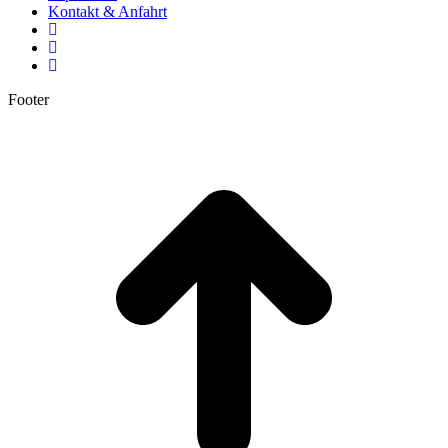
Kontakt & Anfahrt
Footer
t
T