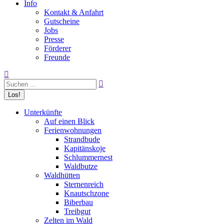
Info
Kontakt & Anfahrt
Gutscheine
Jobs
Presse
Förderer
Freunde
Search:
Unterkünfte
Auf einen Blick
Ferienwohnungen
Strandbude
Kapitänskoje
Schlummernest
Waldbutze
Waldhütten
Sternenreich
Knautschzone
Biberbau
Treibgut
Zelten im Wald