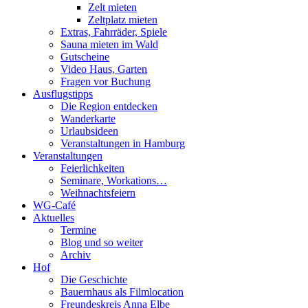
Zelt mieten
Zeltplatz mieten
Extras, Fahrräder, Spiele
Sauna mieten im Wald
Gutscheine
Video Haus, Garten
Fragen vor Buchung
Ausflugstipps
Die Region entdecken
Wanderkarte
Urlaubsideen
Veranstaltungen in Hamburg
Veranstaltungen
Feierlichkeiten
Seminare, Workations…
Weihnachtsfeiern
WG-Café
Aktuelles
Termine
Blog und so weiter
Archiv
Hof
Die Geschichte
Bauernhaus als Filmlocation
Freundeskreis Anna Elbe