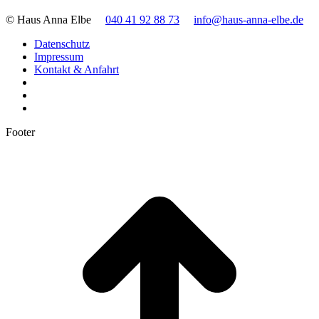
© Haus Anna Elbe
040 41 92 88 73
info@haus-anna-elbe.de
Datenschutz
Impressum
Kontakt & Anfahrt
Footer
t
T