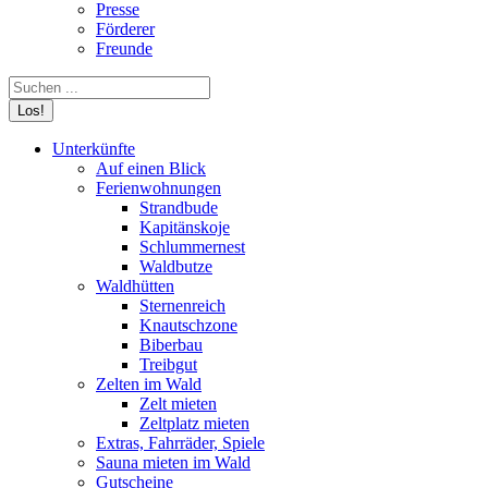
Presse
Förderer
Freunde
Search:
Unterkünfte
Auf einen Blick
Ferienwohnungen
Strandbude
Kapitänskoje
Schlummernest
Waldbutze
Waldhütten
Sternenreich
Knautschzone
Biberbau
Treibgut
Zelten im Wald
Zelt mieten
Zeltplatz mieten
Extras, Fahrräder, Spiele
Sauna mieten im Wald
Gutscheine