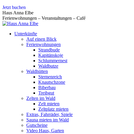
Zum
Jetzt buchen
Inhalt
Haus Anna Elbe
springen
Ferienwohnungen – Veranstaltungen – Café
Unterkünfte
Auf einen Blick
Ferienwohnungen
Strandbude
Kapitänskoje
Schlummernest
Waldbutze
Waldhütten
Sternenreich
Knautschzone
Biberbau
Treibgut
Zelten im Wald
Zelt mieten
Zeltplatz mieten
Extras, Fahrräder, Spiele
Sauna mieten im Wald
Gutscheine
Video Haus, Garten