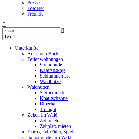
Presse
Förderer
Freunde
Search:
Unterkünfte
Auf einen Blick
Ferienwohnungen
Strandbude
Kapitänskoje
Schlummernest
Waldbutze
Waldhütten
Sternenreich
Knautschzone
Biberbau
Treibgut
Zelten im Wald
Zelt mieten
Zeltplatz mieten
Extras, Fahrräder, Spiele
Sauna mieten im Wald