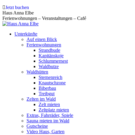
Zum
Jetzt buchen
Inhalt
Haus Anna Elbe
springen
Ferienwohnungen – Veranstaltungen – Café
Unterkünfte
Auf einen Blick
Ferienwohnungen
Strandbude
Kapitänskoje
Schlummernest
Waldbutze
Waldhütten
Sternenreich
Knautschzone
Biberbau
Treibgut
Zelten im Wald
Zelt mieten
Zeltplatz mieten
Extras, Fahrräder, Spiele
Sauna mieten im Wald
Gutscheine
Video Haus, Garten