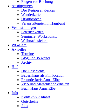
Fragen vor Buchung
Ausflugstipps
Die Region entdecken
Wanderkarte
Urlaubsideen
Veranstaltungen in Hamburg
Veranstaltungen
Feierlichkeiten
Seminare, Workations…
Weihnachtsfeiern
WG-Café
Aktuelles
Termine
Blog und so weiter
Archiv
Hof
Die Geschichte
Bauernhaus als Filmlocation
Freundeskreis Anna Elbe
Vier- und Marschlande erhalten
Buch Haus Anna Elbe
Info
Kontakt & Anfahrt
Gutscheine
Jobs